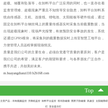
超载、倾覆和坠落等，在卸料平台广泛应用的同时，也一直存在着
监查管理难、超载现象严重且不知情等安全隐患，卸料平台卸料系
统由传感器、主机、连接线、锂电池、太阳能板等硬件组成，通过
固定在卸料平台钢丝绳上的重量传感器实时采集当前载重数据，当
出现超载现象时，现场声光报警，有效预防安全事故的发生，系统
还通过GPRS模块，将采集到的载重数据实时上传至智慧工地平台，
方便管理人员远程掌握现场情况。
质量是我们公司的主要生命，必须自觉遵守质量的要原则，客户是
我们公司的希望，满足客户的期望和要求，与各界朋友广泛合作，
携手共进，共创美好未来。
m.huayangdianzi110.b2b168.com
Top
主营产品：吊钩视频监控 升降机监控 卸料平台监控 塔吊防碰撞 黑匣子防碰撞 风速仪 太阳能障碍
灯 安全提示灯