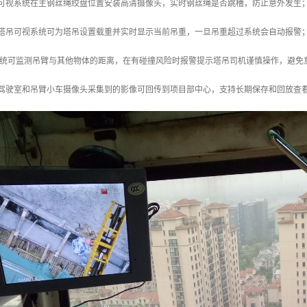
吊可视系统在主钢丝绳绞盘位置安装高清摄像头，实时钢丝绳是否跳槽，防止意外发生
能塔吊可视系统可为塔吊设置载重并实时显示当前吊重，一旦吊重超过系统会自动报警
系统可监测吊臂与其他物体的距离，在有碰撞风险时报警提示塔吊司机谨慎操作，避免
：驾驶室和吊臂小车摄像头采集到的影像可回传到项目部中心，支持长期保存和回放查