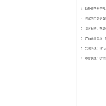
3、防碰撞功能完
4、调试简单数据
5、语音报警：在
6、产品设计合理
7、安装简便：精
8、维修便捷：模