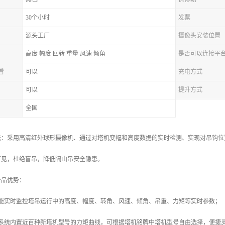
30个小时
发票
源头工厂
摄像头安装位置
高度 幅度 回转 重量 风速 倾角
是否可以连接平
看
可以
充电方式
可以
提升方式
全国
：采用高清红外球形摄像机、通过对塔机变幅和高度数据的实时检测、实现对吊钩位置
可见，杜绝盲吊，降低隔山吊安全隐患。
产品优势：
统能实时监控塔吊运行中的高度、幅度、转角、风速、倾角、吊重、力矩等实时参数；
：系统内置近百种新塔机型号的力矩曲线，可根据塔机铭牌中塔机型号自由选择，便捷