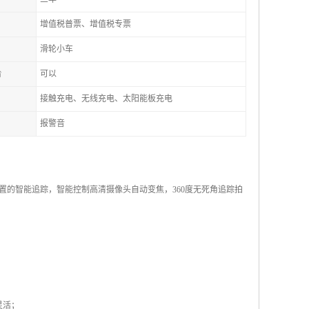
增值税普票、增值税专票
滑轮小车
台
可以
接触充电、无线充电、太阳能板充电
报警音
的智能追踪，智能控制高清摄像头自动变焦，360度无死角追踪拍
灵活；