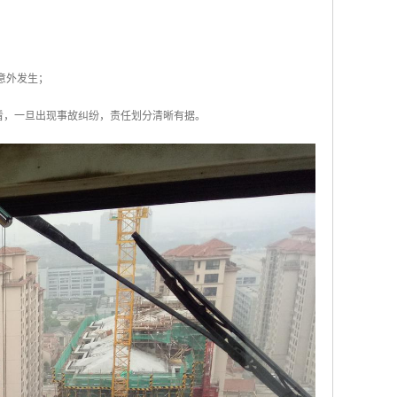
；
；
意外发生；
看，一旦出现事故纠纷，责任划分清晰有据。