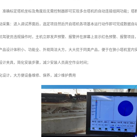
善：准确标定塔机坐标及角度后无需控制器即可实现多台塔机的自动连接组网功能；塔
自动采集：进入调试界面后，选定项目然后开启塔机各项基本运行动作即可完成数据自
塔机驾驶员违规操作时，主机立即发声预警、报警并在屏幕上显示红色预警、报警项目
：产品设计体积小、功能全、外观简洁大方，大大优于同类产品，便于在狭小塔机室内
巧设计夹具，简化安装步骤，减少安装人员高空作业时间；
块化设计，大方便设备维修、保养，减少维护费用