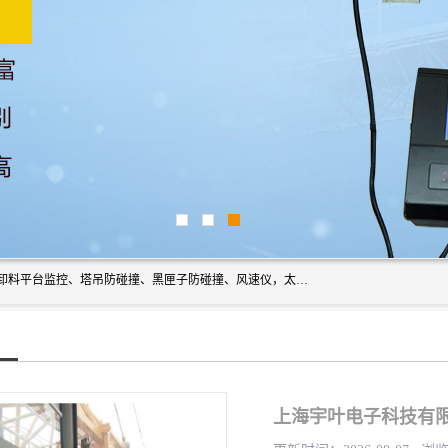
上海宇叶电子科技有限公司是吊钩视频监控、升降机监控、卸料平台监控、塔吊防碰撞、黑匣子防碰撞、风速仪，太阳能障碍灯安全提示灯等一系列升降机的常用配件产品专业研发生产加工的公司，拥有完整、科学的质量管理体系。
上海宇叶电子科技有限