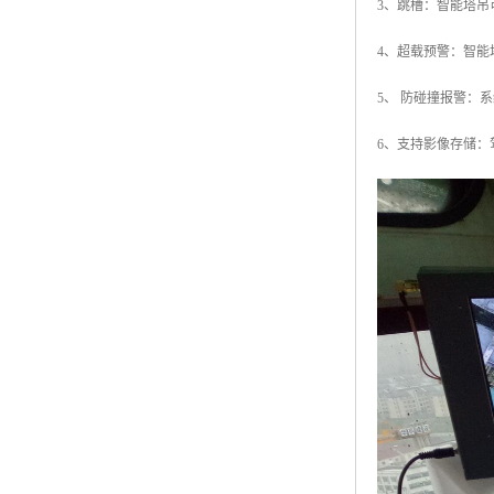
3、跳槽：智能塔
4、超载预警：智
5、 防碰撞报警：
6、支持影像存储