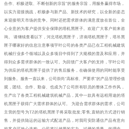
合作、积极进取、不断创新的宗旨”的服务宗旨，用服务赢得市场，
以实力迎接挑战，积极参与新产品、新技术的研究，以全新的姿态
来迎接明天市场的竞争。同时还把需求群体的满意度放在首位，全
心全意的为客户提供安全保障的塔机黑匣子。欢迎广大客户前来咨
询。 请继续查看以下，河北塔机黑匣子，济南塔机黑匣子，塔吊黑
匣子哪家好的信息注意事项宇叶公司的各类产品已在工程机械建筑
机械行业多个领域以及众多项目中得到了大规模的普及和应用，并
得到众多需求群体的一致认可。为回馈广大客户的支持，宇叶公司
为供应的塔机黑匣子提供了的售后服务，在确保使用的同时能享受
到服务。服务一直以来，公司崇尚“高标准、严要求”的产品管理价值
观，团结、合作、勤奋、也成为了公司所有职员的整体工作作风，
生产出了各类工程机械建筑机械产品，其中一款具有远程用途的塔
机黑匣子获得广大需求群体的认可。 为迎合需求群体的需求，公司
主营的型号为TZ的塔机黑匣子将采取批发;零售;直销的方式进行销
售，并提供陆运的运输方式配送产品，对我司安防通信产品有意向
的客户可放心选购。公司将以雄厚的实力，过硬的质量，的理念，