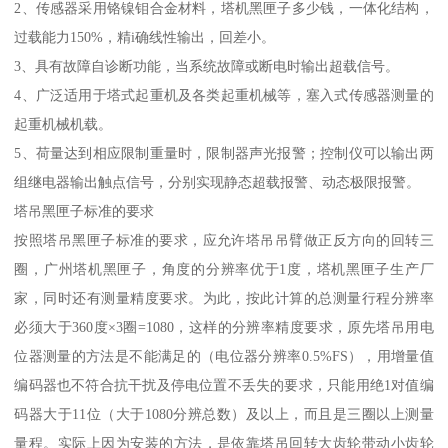
2、传感器采用铬镍钼合金材料，塔机黑匣子多少钱，一体化结构，
过载能力150%，精i确线性输出，回差小。
3、具有故障自诊断功能，当系统故障或断电时输出超载信号。
4、广泛适用于塔式起重机及各类起重机械等，塞入式传感器测量的
起重机械机载。
5、荷量达到相应限制重量时，限制器声光报警；控制仪可以输出两
组继电器输出触点信号，分别实现静态超载报警、动态极限报警。
塔吊黑匣子标准的要求
按照塔吊黑匣子标准的要求，应允许塔吊吊臂做正反方向的回转三
圈，广州塔机黑匣子，角度的分辨率优于1度，塔机黑匣子生产厂
家，同时还有测量精度要求。为此，按此计算的总测量行程分辨率
必须大于360度×3圈=1080，这样的分辨率精度要求，原先塔吊用电
位器测量的方法是不能满足的（电位器分辨率0.5%FS），用增量值
编码器也不符合抗干扰及停电位置不丢失的要求，只能用绝1对值编
码器大于11位（大于1080分辨总数）及以上，而且是三圈以上测量
量程。实际上因为安装的方法，是依靠塔吊回转大齿轮带动小齿轮