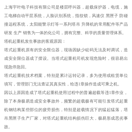
上海宇叶电子科技有限公司是楼层呼叫器，超载保护器，电缆，施
工电梯自动平层系统，人脸识别系统，指纹锁，风速仪 黑匣子 防碰
撞远程系统，太阳能警示灯等一系列塔吊 升降机的常用配件等产品
研发 生产 销售为一体的化公司，拥有完整、科学的质量管理体系。
塔机起重机发生事故的客观原因：
塔式起重机原有的安全限位器，现场因缺少砝码无法及时调试，造
成安全限位器成了摆设。当塔式起重机司机发现危险时，很容易出
现急停急回。
塔式起重机技术档案，特别是累计运转记录，多为使用或租赁单位
填写，管理部门无法查证其真实性，给违1章操作造成可乘之机。
因以上原因造成了塔式起重机使用过程中的普遍超载等违1章作业，
除了本身极易造成安全事故外，频繁的超载极有可能引发塔式起重
机钢结构某些部位的疲劳损伤，特别是超载情况下的猛起猛落，塔
吊黑匣子生产厂家，对塔式起重机结构损伤巨大，极易形成恶劣事
故。