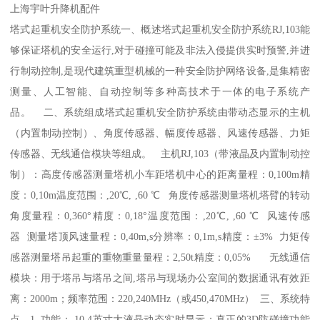
上海宇叶升降机配件
塔式起重机安全防护系统一、概述塔式起重机安全防护系统RJ,103能
够保证塔机的安全运行,对于碰撞可能及非法入侵提供实时预警,并进
行制动控制,是现代建筑重型机械的一种安全防护网络设备,是集精密
测量、人工智能、自动控制等多种高技术于一体的电子系统产
品。 二、系统组成塔式起重机安全防护系统由带动态显示的主机
（内置制动控制）、角度传感器、幅度传感器、风速传感器、力矩
传感器、无线通信模块等组成。 主机RJ,103（带液晶及内置制动控
制）：高度传感器测量塔机小车距塔机中心的距离量程：0,100m精
度：0,10m温度范围：,20℃, ,60 ℃ 角度传感器测量塔机塔臂的转动
角度量程：0,360°精度：0,18°温度范围：,20℃, ,60 ℃ 风速传感
器 测量塔顶风速量程：0,40m,s分辨率：0,1m,s精度：±3% 力矩传
感器测量塔吊起重的重物重量量程：2,50t精度：0,05% 无线通信
模块：用于塔吊与塔吊之间,塔吊与现场办公室间的数据通讯有效距
离：2000m；频率范围：220,240MHz（或450,470MHz） 三、系统特
点 1, 功能： 10,4英寸大液晶动态实时显示；真正的3D防碰撞功能