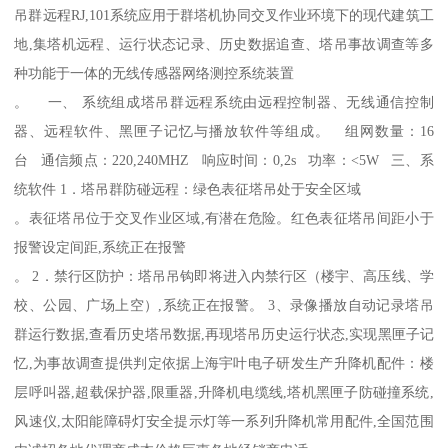
吊群远程RJ,101系统应用于群塔机协同交叉作业环境下的现代建筑工
地,集塔机远程、运行状态记录、历史数据追查、塔吊事故调查等多
种功能于一体的无线传感器网络测控系统装置
。 一、 系统组成塔吊群远程系统由远程控制器、无线通信控制
器、远程软件、黑匣子记忆与播放软件等组成。 组网数量：16
台 通信频点：220,240MHZ 响应时间：0,2s 功率：<5W 三、系
统软件 1．塔吊群防碰远程：绿色表征塔吊处于安全区域
。表征塔吊位于交叉作业区域,有潜在危险。红色表征塔吊间距小于
报警设定间距,系统正在报警
。 2．禁行区防护：塔吊吊钩即将进入内禁行区（楼宇、高压线、学
校、公园、广场上空）,系统正在报警。 3、录像播放自动记录塔吊
群运行数据,查看历史塔吊数据,再现塔吊历史运行状态,实现黑匣子记
忆,为事故调查提供判定依据上海宇叶电子研发生产升降机配件：楼
层呼叫器,超载保护器,限重器,升降机电缆线,塔机黑匣子防碰撞系统,
风速仪,太阳能障碍灯安全提示灯等一系列升降机常用配件,全国范围