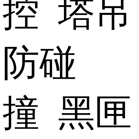
控 塔吊
防碰
撞 黑匣