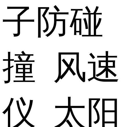
子防碰
撞 风速
仪 太阳