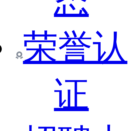
态
荣誉认
证