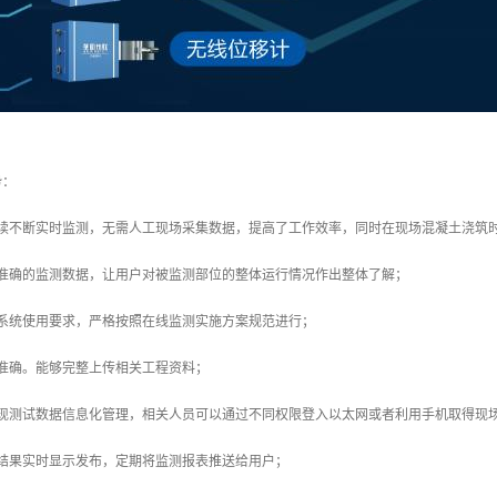
势：
连续不断实时监测，无需人工现场采集数据，提高了工作效率，同时在现场混凝土浇筑
户准确的监测数据，让用户对被监测部位的整体运行情况作出整体了解；
化系统使用要求，严格按照在线监测实施方案规范进行；
准确。能够完整上传相关工程资料；
实现测试数据信息化管理，相关人员可以通过不同权限登入以太网或者利用手机取得现
测结果实时显示发布，定期将监测报表推送给用户；