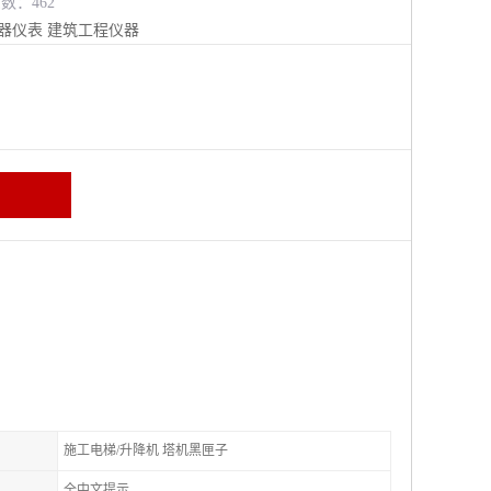
览数：462
器仪表
建筑工程仪器
施工电梯/升降机 塔机黑匣子
全中文提示