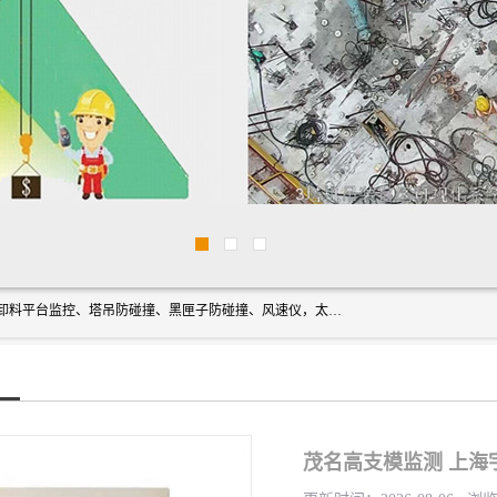
上海宇叶电子科技有限公司是吊钩视频监控、升降机监控、卸料平台监控、塔吊防碰撞、黑匣子防碰撞、风速仪，太阳能障碍灯安全提示灯等一系列升降机的常用配件产品专业研发生产加工的公司，拥有完整、科学的质量管理体系。
茂名高支模监测 上海