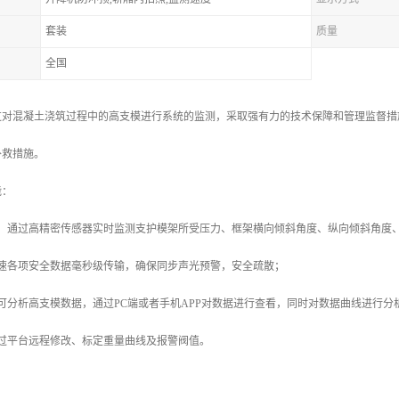
套装
质量
全国
过对混凝土浇筑过程中的高支模进行系统的监测，采取强有力的技术保障和管理监督措
补救措施。
能：
测：通过高精密传感器实时监测支护模架所受压力、框架横向倾斜角度、纵向倾斜角度
迅速各项安全数据毫秒级传输，确保同步声光预警，安全疏散；
可分析高支模数据，通过PC端或者手机APP对数据进行查看，同时对数据曲线进行
通过平台远程修改、标定重量曲线及报警阀值。