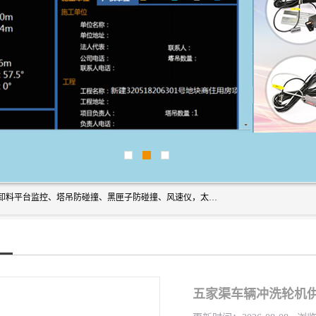
上海宇叶电子科技有限公司是吊钩视频监控、升降机监控、卸料平台监控、塔吊防碰撞、黑匣子防碰撞、风速仪，太阳能障碍灯安全提示灯等一系列升降机的常用配件产品专业研发生产加工的公司，拥有完整、科学的质量管理体系。
五家渠车辆冲洗轮机供