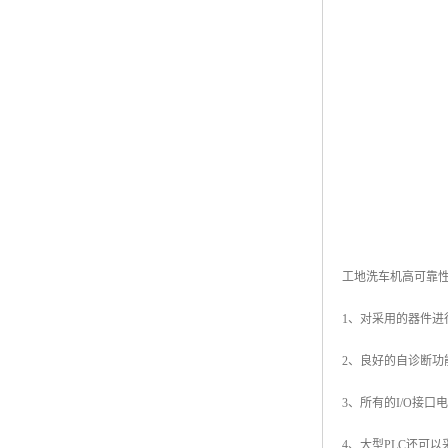
工地洗车机高可靠
1、对采用的器件进
2、良好的自诊断功
3、所有的I/O接
4、大型PLC还可