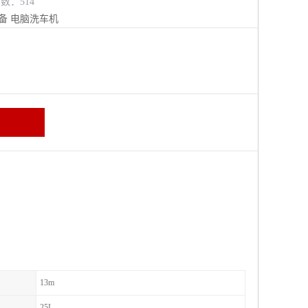
览数：514
备
电脑洗车机
13m
25L