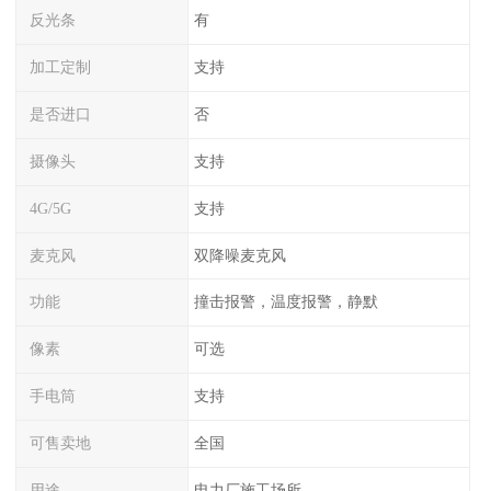
反光条
有
加工定制
支持
是否进口
否
摄像头
支持
4G/5G
支持
麦克风
双降噪麦克风
功能
撞击报警，温度报警，静默
像素
可选
手电筒
支持
可售卖地
全国
用途
电力厂施工场所