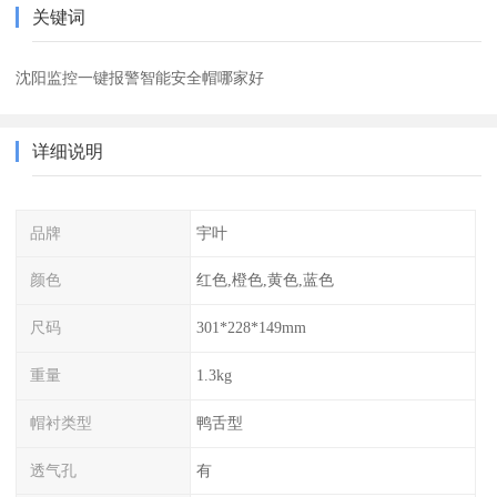
关键词
沈阳监控一键报警智能安全帽哪家好
详细说明
品牌
宇叶
颜色
红色,橙色,黄色,蓝色
尺码
301*228*149mm
重量
1.3kg
帽衬类型
鸭舌型
透气孔
有