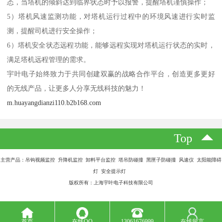
态，当塔机的倾斜达到临界状态时予以报警，提醒塔机谨慎操作；
5）塔机风速监测功能，对塔机运行过程中的环境风速进行实时监
测，提醒司机进行安全操作；
6）塔机安全状态远程功能，能够远程实现对塔机运行状态的实时，
满足塔机远程管理的需求。
宇叶电子始终致力于共同创建双赢的战略合作平台，创造更多更好
的无线产品，让更多人分享无线科技的魅力！
m.huayangdianzi110.b2b168.com
Top
主营产品：吊钩视频监控 升降机监控 卸料平台监控 塔吊防碰撞 黑匣子防碰撞 风速仪 太阳能障碍
灯 安全提示灯
版权所有：上海宇叶电子科技有限公司
首页
在线QQ
13061676999
在线留言