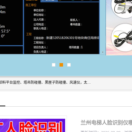
上海宇叶电子科技有限公司是吊钩视频监控、升降机监控、卸料平台监控、塔吊防碰撞、黑匣子防碰撞、风速仪，太阳能障碍灯安全提示灯等一系列升降机的常用配件产品专业研发生产加工的公司，拥有完整、科学的质量管理体系。
兰州电梯人脸识别仪