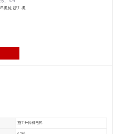
览数：629
程机械
提升机
施工升降机电梯
0.3秒