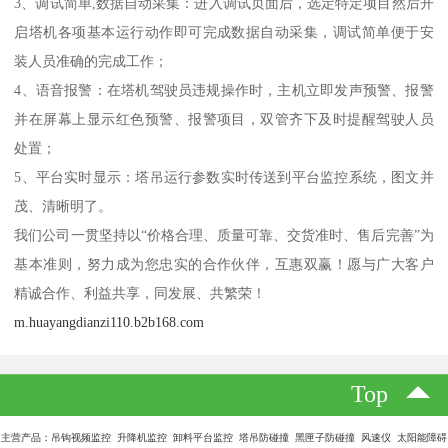
3、调试简单,数据自动采集：进入调试页面后，选定特定项目然后开
启塔机各项基本运行动作即可完成数据自动采集，调试简单便于安
装人员准确的完成工作；
4、语音报警：在塔机驾驶员违规操作时，主机立即发声预警、报警
并在屏幕上显示红色预警、报警项目，双管齐下及时提醒驾驶人员
处置；
5、平台实时显示：塔吊运行参数实时传送到平台监控系统，图文并
茂、清晰明了。
我们公司一贯坚持以“价格合理、质量可靠、交货准时、售后完善”为
基本准则，努力成为您忠实的合作伙伴，互惠双赢！愿与广大客户
精诚合作、利益共享，同发展、共繁荣！
m.huayangdianzi110.b2b168.com
Top
主营产品：吊钩视频监控 升降机监控 卸料平台监控 塔吊防碰撞 黑匣子防碰撞 风速仪 太阳能障碍