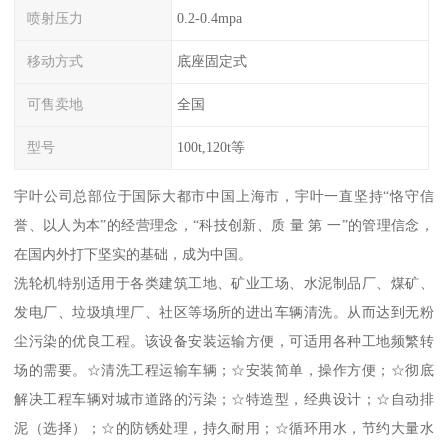
喷射压力
0.2-0.4mpa
移动方式
底座固定式
可售卖地
全国
型号
100t,120t等
宇叶公司总部位于国际大都市中国上海市，宇叶一直坚持“恪守信
誉、以人为本”的经营理念，“科技创新、质 量 第 一”的管理信念，
在国内外打下坚实的基础，成为中国。
洗轮机特别适用于各类建筑工地、矿业工场、水泥制品厂、煤矿、
发电厂、垃圾填埋厂、社区等场所的进出车辆清洗。从而达到无粉
尘污染的优良工程。该设备安装运输方便，可适用各种工地频繁转
场的需要。☆清洗工程运输车辆；☆安装简单，操作方便；☆彻底
解决工程车辆对城市道路的污染；☆特造型，经典设计；☆自动排
泥（选择）；☆的防锈处理，持久耐用；☆循环用水，节约大量水