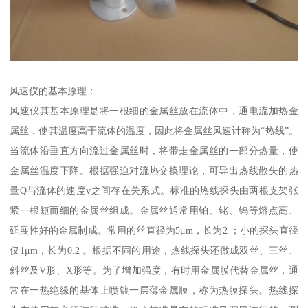
风速仪的基本原理：
风速仪其基本原理是将一根细的金属丝放在流体中，通电流加热金
属丝，使其温度高于流体的温度，因此将金属丝风速计称为“热线”。
当流体沿垂直方向流过金属丝时，将带走金属丝的一部分热量，使
金属丝温度下降。根据强迫对流热交换理论，可导出热线散失的热
量Q与流体的速度v之间存在关系式。标准的热线探头由两根支架张
紧一根短而细的金属丝组成。金属丝通常用铂、铑、钨等熔点高、
延展性好的金属制成。常用的丝直径为5μm，长为2 ；小的探头直径
仅1μm，长为0.2 。根据不同的用途，热线探头还做成双丝、三丝、
斜丝及V形、X形等。为了增加强度，有时用金属膜代替金属丝，通
常在一热绝缘的基体上喷镀一层薄金属膜，称为热膜探头。热线探