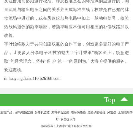
头在使用前必须进行校准。静态校准是在的标准风洞里进行的，测
量流速与输出电压之间的关系并画成标准曲线；校准是在已知的脉
动流场中进行的，或在风速仪加热电路中加上一脉动电信号，校验
热线风速仪的频率响应，若频率响应不佳可用相应的补偿线路加以
改善。
宇叶始终致力于共同创建双赢的合作平台，创造更多更好的电子产
品，让更多人分享电子科技的魅力！宇叶秉承“顾客至上，锐意进
取”的经营理念，坚持“客 户 第 一”的原则为广大客户提供的服务。
欢迎惠顾。
m.huayangdianzi110.b2b168.com
Top
主营产品：吊钩视频监控 升降机监控 卸料平台监控 塔吊防碰撞 黑匣子防碰撞 风速仪 太阳能障碍
灯 安全提示灯
版权所有：上海宇叶电子科技有限公司