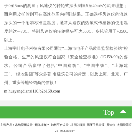
于0至5m/s的测量；风速仪的转轮式探头测量5至40m/s的流果理想；
而利用皮托管则可在高速范围内得到结果。正确选择风速仪的流速
探头的一个附加标准是温度，通常风速仪的热敏式传感器的使用温
度约达+-70C。特制风速仪的转轮探头可达350C。皮托管用于+350C
以上。
上海宇叶电子科技有限公司通过“上海市电子产品质量监督检验站”检
验合格。生产的风速仪符合国家《安全检查标准》(JGJ59-99)的要
求。公司产品赢得了包括“中国建筑”、“中国中铁”、“上海建
工”、“绿地集团”等众多著 名建筑公司的肯定，以及上海、北京、广
州、重庆等地经销商的信赖！
m.huayangdianzi110.b2b168.com
Top
主营产品：吊钩视频监控 升降机监控 卸料平台监控 塔吊防碰撞 黑匣子防碰撞 风速仪 太阳能障碍
灯 安全提示灯