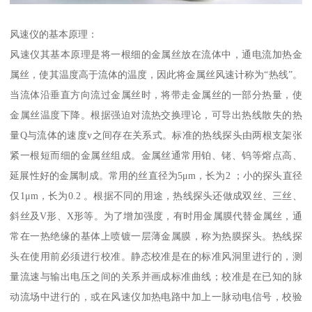
风速仪的基本原理：
风速仪其基本原理是将一根细的金属丝放在流体中，通电流加热金
属丝，使其温度高于流体的温度，因此将金属丝风速计称为“热线”。
当流体沿垂直方向流过金属丝时，将带走金属丝的一部分热量，使
金属丝温度下降。根据强迫对流热交换理论，可导出热线散失的热
量Q与流体的速度v之间存在关系式。标准的热线探头由两根支架张
紧一根短而细的金属丝组成。金属丝通常用铂、铑、钨等熔点高、
延展性好的金属制成。常用的丝直径为5μm，长为2 ；小的探头直径
仅1μm，长为0.2 。根据不同的用途，热线探头还做成双丝、三丝、
斜丝及V形、X形等。为了增加强度，有时用金属膜代替金属丝，通
常在一热绝缘的基体上喷镀一层薄金属膜，称为热膜探头。热线探
头在使用前必须进行校准。静态校准是在的标准风洞里进行的，测
量流速与输出电压之间的关系并画成标准曲线；校准是在已知的脉
动流场中进行的，或在风速仪加热电路中加上一脉动电信号，校验