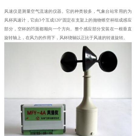
风速仪是测量空气流速的仪器。它的种类较多，气象台站常用的为
风杯风速计，它由3个互成120°固定在支架上的抛物锥空杯组成感应
部分，空杯的凹面都顺向一个方向。整个感应部分安装在一根垂直
旋转轴上，在风力的作用下，风杯绕轴以正比于风速的转速旋转。