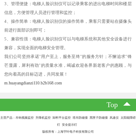
3、管理便捷：电梯人脸识别仪可以记录乘客的进出电梯时间和楼层
信息，方便管理人员进行管理和监控；
4、操作简单：电梯人脸识别仪的操作简单，乘客只需要站在摄像头
前进行面部识别即可；
5、兼容性强：电梯人脸识别仪可以与电梯系统和其他安全设备进行
兼容，实现全面的电梯安全管理。
我们公司坚持承诺"用户至上，服务至终"的服务方针；不懈追求"锋
芒显露，犀利有劲"的质量水准，竭诚欢迎各界新老客户的惠顾，与
您向着高的目标迈进，共同发展！
m.huayangdianzi110.b2b168.com
Top
主营产品：吊钩视频监控 升降机监控 卸料平台监控 塔吊防碰撞 黑匣子防碰撞 风速仪 太阳能障碍
灯 安全提示灯
版权所有：上海宇叶电子科技有限公司