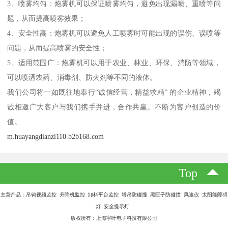
3、喷雾均匀：炮雾机可以保证喷雾均匀，避免出现漏喷、重喷等问
题，从而提高喷雾效果；
4、安全性高：炮雾机可以避免人工喷雾时可能出现的误伤、误喷等
问题，从而提高喷雾的安全性；
5、适用范围广：炮雾机可以用于农业、林业、环保、消防等领域，
可以喷洒农药、消毒剂、防火剂等不同的液体。
我们公司将一如既往地奉行“诚信经营，精益求精” 的企业精神，竭
诚相邀广大客户与我们携手并进，合作共赢。不断为客户创造的价
值。
m.huayangdianzi110.b2b168.com
Top
主营产品：吊钩视频监控 升降机监控 卸料平台监控 塔吊防碰撞 黑匣子防碰撞 风速仪 太阳能障碍
灯 安全提示灯
版权所有：上海宇叶电子科技有限公司