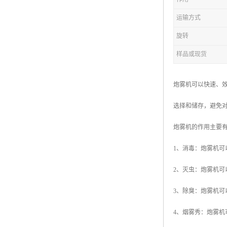
运输方式
旋转
样品或现货
炮雾机可以快速、
选择和储存，避免
炮雾机的作用主要
1、消毒：炮雾机
2、灭虫：炮雾机
3、除臭：炮雾机
4、烟雾秀：炮雾