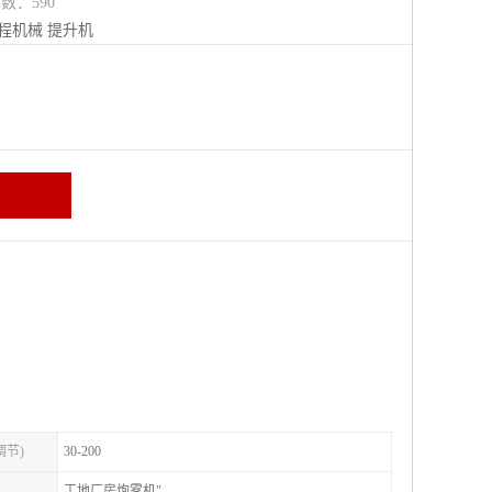
览数：590
程机械
提升机
调节)
30-200
工地厂房炮雾机"