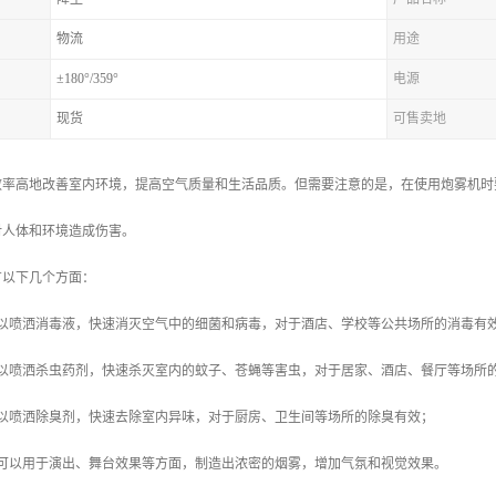
物流
用途
±180°/359°
电源
现货
可售卖地
效率高地改善室内环境，提高空气质量和生活品质。但需要注意的是，在使用炮雾机时
对人体和环境造成伤害。
有以下几个方面：
可以喷洒消毒液，快速消灭空气中的细菌和病毒，对于酒店、学校等公共场所的消毒有
可以喷洒杀虫药剂，快速杀灭室内的蚊子、苍蝇等害虫，对于居家、酒店、餐厅等场所
可以喷洒除臭剂，快速去除室内异味，对于厨房、卫生间等场所的除臭有效；
机可以用于演出、舞台效果等方面，制造出浓密的烟雾，增加气氛和视觉效果。