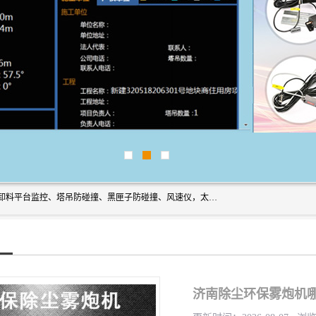
上海宇叶电子科技有限公司是吊钩视频监控、升降机监控、卸料平台监控、塔吊防碰撞、黑匣子防碰撞、风速仪，太阳能障碍灯安全提示灯等一系列升降机的常用配件产品专业研发生产加工的公司，拥有完整、科学的质量管理体系。
济南除尘环保雾炮机