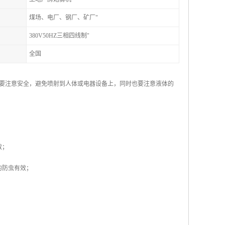
煤场、电厂、钢厂、矿厂"
380V50HZ三相四线制"
全国
要注意安全，避免喷射到人体或电器设备上，同时也要注意液体的
效；
的防虫有效；