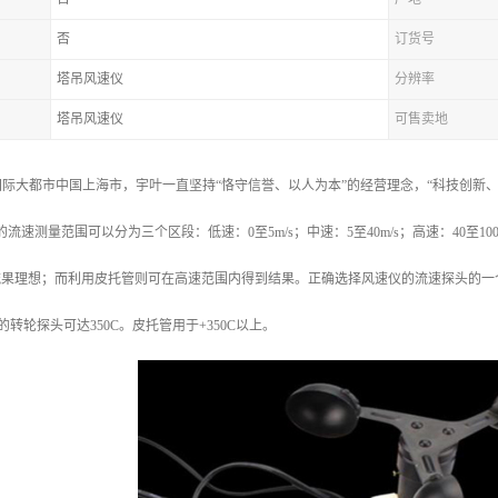
否
订货号
塔吊风速仪
分辨率
塔吊风速仪
可售卖地
际大都市中国上海市，宇叶一直坚持“恪守信誉、以人为本”的经营理念，“科技创新、质
/s的流速测量范围可以分为三个区段：低速：0至5m/s；中速：5至40m/s；高速：40至
s的流果理想；而利用皮托管则可在高速范围内得到结果。正确选择风速仪的流速探头的
仪的转轮探头可达350C。皮托管用于+350C以上。