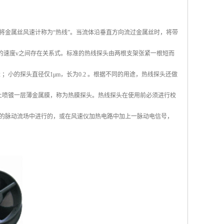
将金属丝风速计称为“热线”。当流体沿垂直方向流过金属丝时，将带
的速度v之间存在关系式。标准的热线探头由两根支架张紧一根短而
；小的探头直径仅1μm，长为0.2 。根据不同的用途，热线探头还做
上喷镀一层薄金属膜，称为热膜探头。热线探头在使用前必须进行校
的脉动流场中进行的，或在风速仪加热电路中加上一脉动电信号，