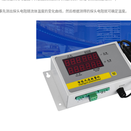
（事先测出探头电阻随流体温度的变化曲线，然后根据测得的探头电阻就可确定温度。