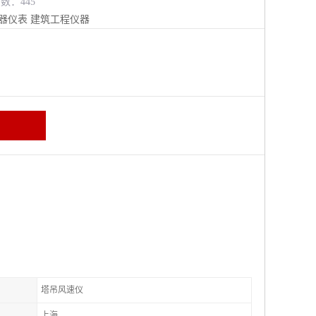
览数：445
器仪表
建筑工程仪器
塔吊风速仪
上海