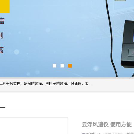
上海宇叶电子科技有限公司是吊钩视频监控、升降机监控、卸料平台监控、塔吊防碰撞、黑匣子防碰撞、风速仪，太阳能障碍灯安全提示灯等一系列升降机的常用配件产品专业研发生产加工的公司，拥有完整、科学的质量管理体系。
云浮风速仪 使用方便