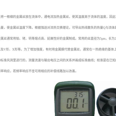
：
是将一根细的金属丝放在流体中，通电流加热金属丝，使其温度高于流体的温度，因此
热量，使金属丝温度下降。根据强迫对流热交换理论，可导出热线散失的热量Q与流体
属丝通常用铂、铑、钨等熔点高、延展性好的金属制成。常用的丝直径为5μm，长为2 
丝及V形、X形等。为了增加强度，有时用金属膜代替金属丝，通常在一热绝缘的基体
的标准风洞里进行的，测量流速与输出电压之间的关系并画成标准曲线；校准是在已知
频率响应，若频率响应不佳可用相应的补偿线路加以改善。