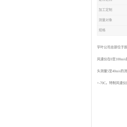
加工定制
测量对象
规格
宇叶公司总部位于国
风速仪在0至100m
头测量5至40m/
+-70C。特制风速