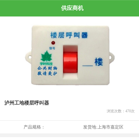
供应商机
泸州工地楼层呼叫器
浏览次数：
470
次
产品规格：
发货地:
上海市嘉定区