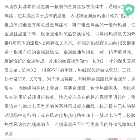
风速仪其基本原理是将一根细的金属丝放在流体中，通电流加热金
属丝，使其温度高于流体的温度，因此将金属丝风速计称为“热线”。
当流体沿垂直方向流过金属丝时，将带走金属丝的一部分热量，使
金属丝温度下降。根据强迫对流热交换理论，可导出热线散失的热
量Q与流体的速度v之间存在关系式。标准的热线探头由两根支架张
紧一根短而细的金属丝组成。金属丝通常用铂、铑、钨等熔点高、
延展性好的金属制成。常用的丝直径为5μm，长为2 ；小的探头直径
仅1μm，长为0.2 。根据不同的用途，热线探头还做成双丝、三丝、
斜丝及V形、X形等。为了增加强度，有时用金属膜代替金属丝，通
常在一热绝缘的基体上喷镀一层薄金属膜，称为热膜探头。热线探
头在使用前必须进行校准。静态校准是在的标准风洞里进行的，测
量流速与输出电压之间的关系并画成标准曲线；校准是在已知的脉
动流场中进行的，或在风速仪加热电路中加上一脉动电信号，校验
热线风速仪的频率响应，若频率响应不佳可用相应的补偿线路加以
改善。