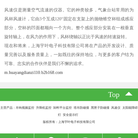
风速仪是测量空气流速的仪器。它的种类较多，气象台站常用的为
风杯风速计，它由3个互成120°固定在支架上的抛物锥空杯组成感应
部分，空杯的凹面都顺向一个方向。整个感应部分安装在一根垂直
旋转轴上，在风力的作用下，风杯绕轴以正比于风速的转速旋转。
现在和将来，上海宇叶电子科技有限公司将在产品的开发设计、质
量完善以及服务质量上，一如既往的保持地位，与更多的客户结为
可靠、忠实的合作伙伴是我们不懈的追求。
m.huayangdianzi110.b2b168.com
Top
主营产品：吊钩视频监控 升降机监控 卸料平台监控 塔吊防碰撞 黑匣子防碰撞 风速仪 太阳能障碍
灯 安全提示灯
版权所有：上海宇叶电子科技有限公司