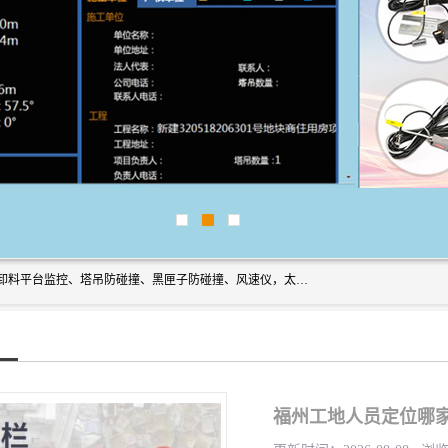
上海宇叶电子科技有限公司是吊钩视频监控、升降机监控、卸料平台监控、塔吊防碰撞、黑匣子防碰撞、风速仪，太阳能障碍灯安全提示灯等一系列升降机的常用配件产品专业研发生产加工的公司，拥有完整、科学的质量管理体系。
福州工地人员定位哪