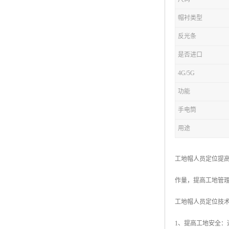
帽衬类型
反光条
是否进口
4G/5G
功能
手电筒
用途
工地帽人员定位提
作量，提高工地管
工地帽人员定位技
1、提高工地安全