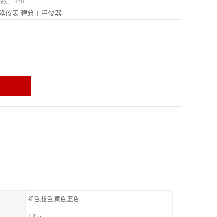
览数：450
器仪表
建筑工程仪器
红色,橙色,黄色,蓝色
1.3kg