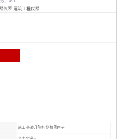
览数：491
器仪表
建筑工程仪器
施工电梯/升降机 塔机黑匣子
全中文提示