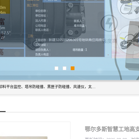
上海宇叶电子科技有限公司是吊钩视频监控、升降机监控、卸料平台监控、塔吊防碰撞、黑匣子防碰撞、风速仪，太阳能障碍灯安全提示灯等一系列升降机的常用配件产品专业研发生产加工的公司，拥有完整、科学的质量管理体系。
鄂尔多斯智慧工地高支