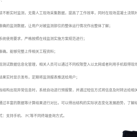
势：
连续不断实时监测，无需人工现场采集数据，提高了工作效率，同时在现场混凝土浇筑
户准确的监测数据，让用户对被监测部位的整体运行情况作出整体了解；
化系统使用要求，严格按照在线监测实施方案规范进行；
准确。能够完整上传相关工程资料；
实现测试数据信息化管理，相关人员可以通过不同权限登入以太网或者利用手机取得现
测结果实时显示发布，定期将监测报表推送给用户；
：当结构出现异常信息时，系统自动进行预报警，并通过短信方式将信息及时转达给相
：通过丰富的数据等计算结果进行对比，可以得出结构的实际状态变化发展趋势，了解
式：支持手机、 PC等不同终端查询方式。