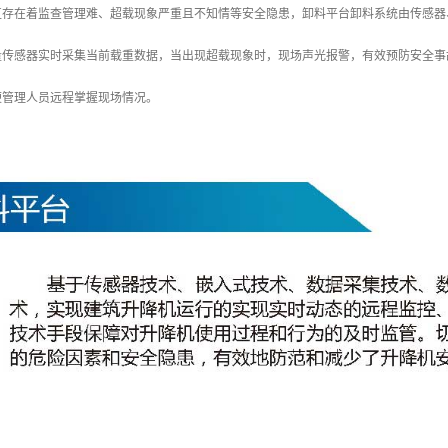
直存在着监查管理难、超载现象严重且不知情等安全隐患，卸料平台卸料系统由传感器
量传感器实时采集当前载重数据，当出现超载现象时，现场声光报警，有效预防安全事故
便管理人员远程掌握现场情况。