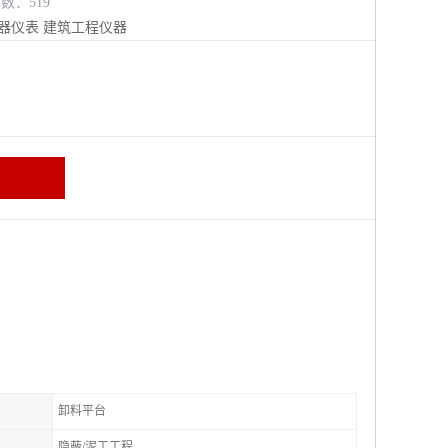
览数：519
器仪表
建筑工程仪器
卸料平台
隐蔽/泥工工程