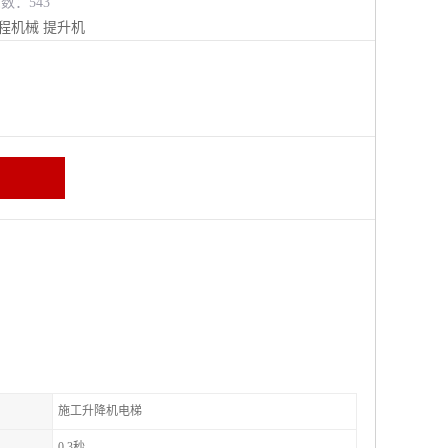
览数：543
程机械
提升机
施工升降机电梯
0.3秒