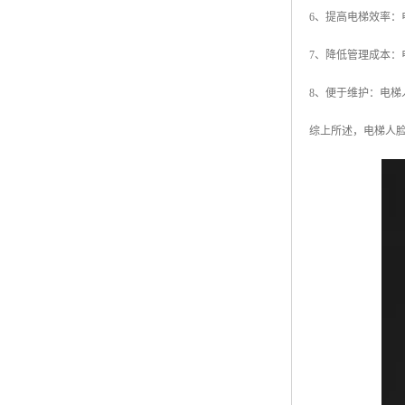
6、提高电梯效率
7、降低管理成本
8、便于维护：电
综上所述，电梯人