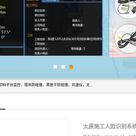
上海宇叶电子科技有限公司是吊钩视频监控、升降机监控、卸料平台监控、塔吊防碰撞、黑匣子防碰撞、风速仪，太阳能障碍灯安全提示灯等一系列升降机的常用配件产品专业研发生产加工的公司，拥有完整、科学的质量管理体系。
太原施工人脸识别系