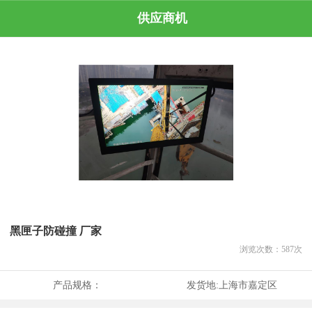
供应商机
黑匣子防碰撞 厂家
浏览次数：
587
次
产品规格：
发货地:
上海市嘉定区