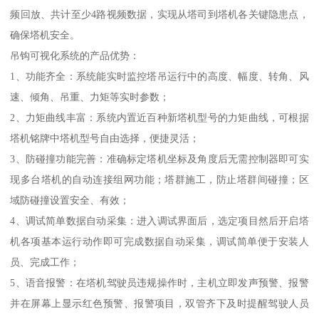
频回放、共计至少4路视频数据，实现从塔司到塔机各关键隐患点，
确保塔机安全。
吊钩可视化系统的产品优势：
1、功能齐全：系统能实时监控塔吊运行中的高度、幅度、转角、风
速、倾角、吊重、力矩等实时参数；
2、力矩曲线丰富：系统内置近百种新塔机型号的力矩曲线，可根据
塔机铭牌中塔机型号自由选择，便捷灵活；
3、防碰撞功能完善：准确标定塔机坐标及角度后无需控制器即可实
现多台塔机的自动连接组网功能；塔群施工，防止塔群间碰撞；区
域防碰撞设置安全、有效；
4、调试简单数据自动采集：进入调试界面后，选定项目然后开启塔
机各项基本运行动作即可完成数据自动采集，调试简单便于安装人
员、完成工作；
5、语音报警：在塔机驾驶员违规操作时，主机立即发声预警、报警
并在屏幕上显示红色预警、报警项目，双管齐下及时提醒驾驶人员