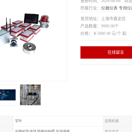
更新时间：2026-08-08 浏
所属行业：
仪器仪表
专用仪
发货地址：上海市嘉定区
产品数量：9999.00个
价格：￥
5000.00
元/个 起
在线留言
宇叶
适用机械
升降机防冲顶,轿厢内拍照,监测速度
显示方式