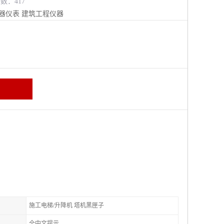
览数：417
器仪表
建筑工程仪器
施工电梯/升降机 塔机黑匣子
全中文提示