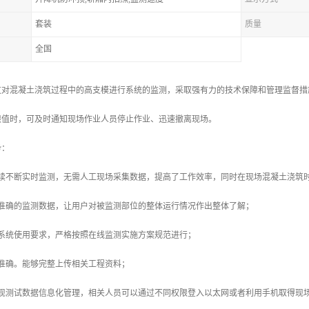
套装
质量
全国
过对混凝土浇筑过程中的高支模进行系统的监测，采取强有力的技术保障和管理监督措
限值时，可及时通知现场作业人员停止作业、迅速撤离现场。
势：
连续不断实时监测，无需人工现场采集数据，提高了工作效率，同时在现场混凝土浇筑
户准确的监测数据，让用户对被监测部位的整体运行情况作出整体了解；
化系统使用要求，严格按照在线监测实施方案规范进行；
准确。能够完整上传相关工程资料；
实现测试数据信息化管理，相关人员可以通过不同权限登入以太网或者利用手机取得现