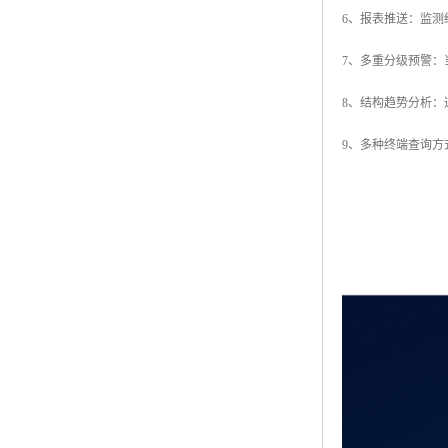
6、报表推送：监
7、多重分级预警
8、结构趋势分析
9、多种终端查询方