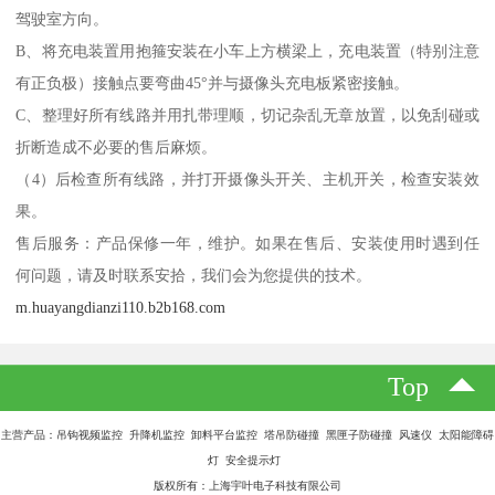
驾驶室方向。
B、将充电装置用抱箍安装在小车上方横梁上，充电装置（特别注意
有正负极）接触点要弯曲45°并与摄像头充电板紧密接触。
C、整理好所有线路并用扎带理顺，切记杂乱无章放置，以免刮碰或
折断造成不必要的售后麻烦。
（4）后检查所有线路，并打开摄像头开关、主机开关，检查安装效
果。
售后服务：产品保修一年，维护。如果在售后、安装使用时遇到任
何问题，请及时联系安拾，我们会为您提供的技术。
m.huayangdianzi110.b2b168.com
Top
主营产品：吊钩视频监控 升降机监控 卸料平台监控 塔吊防碰撞 黑匣子防碰撞 风速仪 太阳能障碍
灯 安全提示灯
版权所有：上海宇叶电子科技有限公司