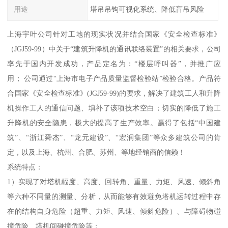
用途
塔吊吊钩可视化系统、降低盲吊风险
上海宇叶公司针对工地的现实状况并结合国家《安全检查标准》
（JGJ59-99）中关于“建筑升降机的通讯联络装置”的相关要求，公司
率先于国内开发成功，产品定名为：“楼层呼叫器”，并推广应
用； 公司通过“上海市电子产品质量监督检验站”检验合格。产品符
合国家《安全检查标准》(JGJ59-99)的要求，解决了建筑工人和升降
机操作工人的通信问题、填补了该项技术空白；切实的降低了施工
升降机的安全隐患，极大的提高了生产效率。赢得了包括“中国建
筑”、“浙江舜杰”、“龙元建设”、“宏润集团”等众多建筑公司的肯
定，以及上海、杭州、合肥、苏州、等地经销商的信赖！
系统特点：
1）实现了对塔机幅度、高度、回转角、重量、力矩、风速、倾斜角
等六种不同量的测量、分析，从而能够有效避免塔机运转过程中存
在的结构自身危险（超重、力矩、风速、倾斜危险）、与障碍物碰
撞危险、塔机间碰撞危险等；