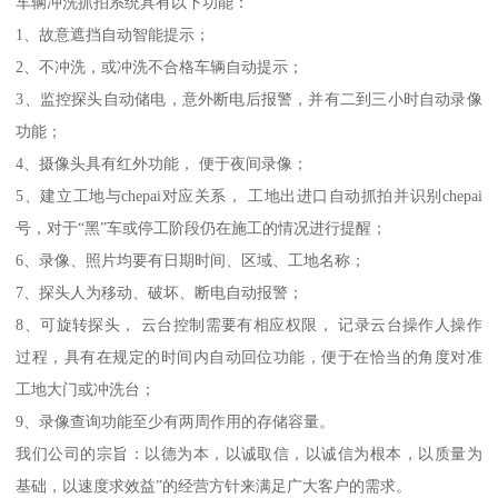
车辆冲洗抓拍系统具有以下功能：
1、故意遮挡自动智能提示；
2、不冲洗，或冲洗不合格车辆自动提示；
3、监控探头自动储电，意外断电后报警，并有二到三小时自动录像
功能；
4、摄像头具有红外功能， 便于夜间录像；
5、建立工地与chepai对应关系， 工地出进口自动抓拍并识别chepai
号，对于“黑”车或停工阶段仍在施工的情况进行提醒；
6、录像、照片均要有日期时间、区域、工地名称；
7、探头人为移动、破坏、断电自动报警；
8、可旋转探头， 云台控制需要有相应权限， 记录云台操作人操作
过程，具有在规定的时间内自动回位功能，便于在恰当的角度对准
工地大门或冲洗台；
9、录像查询功能至少有两周作用的存储容量。
我们公司的宗旨：以德为本，以诚取信，以诚信为根本，以质量为
基础，以速度求效益”的经营方针来满足广大客户的需求。