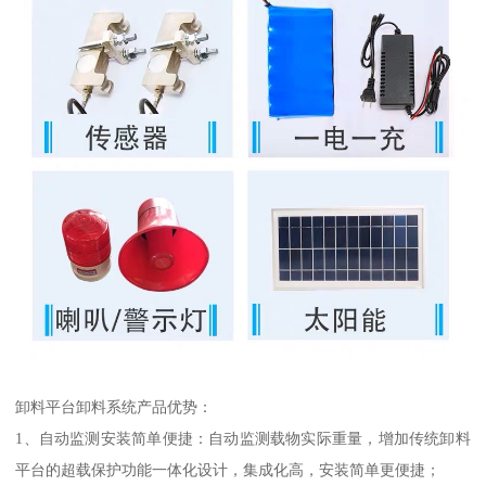
卸料平台卸料系统产品优势：
1、自动监测安装简单便捷：自动监测载物实际重量，增加传统卸料
平台的超载保护功能一体化设计，集成化高，安装简单更便捷；