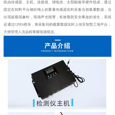
统由传感器、主机、连接线、锂电池、太阳能板等硬件组成，通过
固定在卸料平台钢丝绳上的重量传感器实时采集当前载重数据，当
出现超载现象时，现场声光报警，有效预防安全事故的发生，系统
还通过GPRS模块，将采集到的载重数据实时上传至智慧工地平台，
方便管理人员远程掌握现场情况。