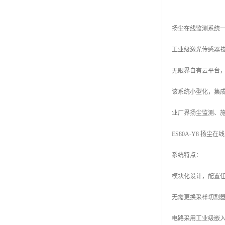
扬尘在线监测系统一
工业级激光传感器
无眼界自有云平台
该系统小型化，集
业厂界扬尘监测、
ES80A-Y8 扬尘
系统特点：
模块化设计，配置
无需更换采样切割器，
电路采用工业级嵌入