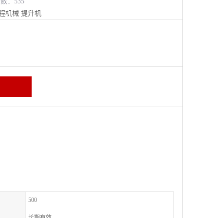
览数：535
程机械
提升机
500
长期有效