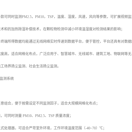
款可同时监测PM2.5，PM10，TSP，温度、湿度，风速，风向等参数，可扩展视
技术和的加热除湿补偿技术，在颗粒物检测中减小环境温湿度对检测结果的影响；
，终端所得数据均能通过无线网络实时传递到数据平台，便于管控，平台还具有对数据
成度高，适合网格化布点，广泛应用于、智慧城市、无线城市、建筑工地、物联网等无
施工场界扬尘监测、社会生活扬尘监测。
在线监测系统
任意组合，便于按需设定不同监测因子，适合大规模网格化布点；
可同时测量 PM10、PM2.5、TSP 质量浓度；
式处理器，可适合严苛室外环境，工作环境温度范围（-40~70）℃；