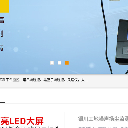
上海宇叶电子科技有限公司是吊钩视频监控、升降机监控、卸料平台监控、塔吊防碰撞、黑匣子防碰撞、风速仪，太阳能障碍灯安全提示灯等一系列升降机的常用配件产品专业研发生产加工的公司，拥有完整、科学的质量管理体系。
银川工地噪声扬尘监测