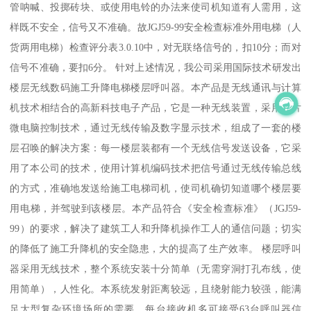
管呐喊、投掷砖块、或使用电铃的办法来使司机知道有人需用，这
样既不安全，信号又不准确。故JGJ59-99安全检查标准外用电梯（人
货两用电梯）检查评分表3.0.10中，对无联络信号的，扣10分；而对
信号不准确，要扣6分。 针对上述情况，我公司采用国际技术研发出
楼层无线数码施工升降电梯楼层呼叫器。本产品是无线通讯与计算
机技术相结合的高新科技电子产品，它是一种无线装置，采用单片
微电脑控制技术，通过无线传输及数字显示技术，组成了一套的楼
层召唤的解决方案：每一楼层装都有一个无线信号发送设备，它采
用了本公司的技术，使用计算机编码技术把信号通过无线传输总线
的方式，准确地发送给施工电梯司机，使司机确切知道哪个楼层要
用电梯，并驾驶到该楼层。本产品符合《安全检查标准》（JGJ59-
99）的要求，解决了建筑工人和升降机操作工人的通信问题；切实
的降低了施工升降机的安全隐患，大的提高了生产效率。 楼层呼叫
器采用无线技术，整个系统安装十分简单（无需穿洞打孔布线，使
用简单），人性化。本系统发射距离较远，且绕射能力较强，能满
足大型复杂环境场所的需要。每台接收机多可接受63台呼叫器信