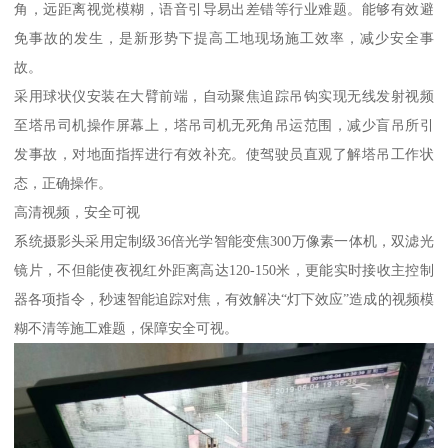
角，远距离视觉模糊，语音引导易出差错等行业难题。能够有效避
免事故的发生，是新形势下提高工地现场施工效率，减少安全事
故。
采用球状仪安装在大臂前端，自动聚焦追踪吊钩实现无线发射视频
至塔吊司机操作屏幕上，塔吊司机无死角吊运范围，减少盲吊所引
发事故，对地面指挥进行有效补充。使驾驶员直观了解塔吊工作状
态，正确操作。
高清视频，安全可视
系统摄影头采用定制级36倍光学智能变焦300万像素一体机，双滤光
镜片，不但能使夜视红外距离高达120-150米，更能实时接收主控制
器各项指令，秒速智能追踪对焦，有效解决“灯下效应”造成的视频模
糊不清等施工难题，保障安全可视。