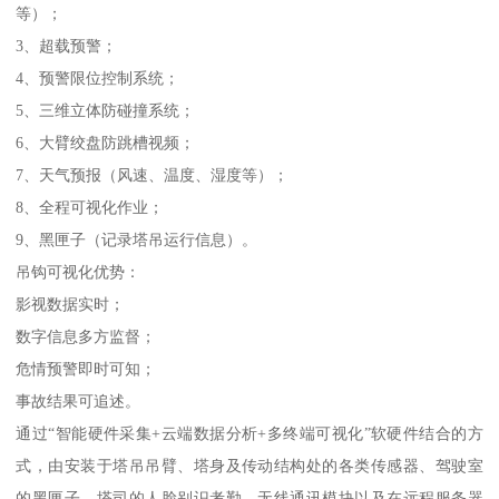
等）；
3、超载预警；
4、预警限位控制系统；
5、三维立体防碰撞系统；
6、大臂绞盘防跳槽视频；
7、天气预报（风速、温度、湿度等）；
8、全程可视化作业；
9、黑匣子（记录塔吊运行信息）。
吊钩可视化优势：
影视数据实时；
数字信息多方监督；
危情预警即时可知；
事故结果可追述。
通过“智能硬件采集+云端数据分析+多终端可视化”软硬件结合的方
式，由安装于塔吊吊臂、塔身及传动结构处的各类传感器、驾驶室
的黑匣子、塔司的人脸别识考勤、无线通讯模块以及在远程服务器