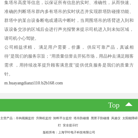
集塔吊高度等信息，以保证所有信息的实时、准确性，从而快速、
准确的判断塔吊群内多有塔吊的实时状态并实现群塔防碰撞功能、
群塔中的某台设备断电或通讯中断时，当周围塔吊的塔臂进入到和
该设备交涉的区域后会进行声光报警来提示司机进入到未知区域，
请司机小心驾驶。
公司精益求精， 满足用户需要，价廉， 供应可靠产品，真诚相
待”是我们的服务宗旨；“用质量信誉去开拓市场，用品种去满足顾客
需求 ，用持续改革提升顾客满意度”提供优良服务是我们的质量方
针。
m.huayangdianzi110.b2b168.com
Top
主营产品：吊钩视频监控 升降机监控 卸料平台监控 塔吊防碰撞 黑匣子防碰撞 风速仪 太阳能障碍
灯 安全提示灯
版权所有：上海宇叶电子科技有限公司