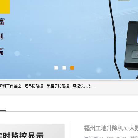
上海宇叶电子科技有限公司是吊钩视频监控、升降机监控、卸料平台监控、塔吊防碰撞、黑匣子防碰撞、风速仪，太阳能障碍灯安全提示灯等一系列升降机的常用配件产品专业研发生产加工的公司，拥有完整、科学的质量管理体系。
福州工地升降机AI人