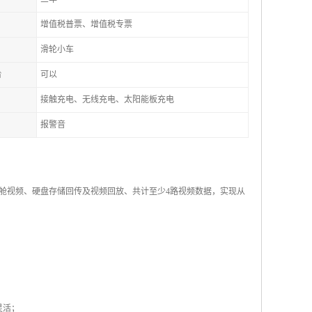
增值税普票、增值税专票
滑轮小车
台
可以
接触充电、无线充电、太阳能板充电
报警音
舱视频、硬盘存储回传及视频回放、共计至少4路视频数据，实现从
灵活；