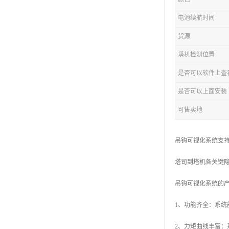
电池续航时间
货源
塔机检测位置
是否可以软件上查
是否可以上面安装
可售卖地
吊钩可视化系统支
塔司到塔机各关键
吊钩可视化系统的
1、功能齐全：系
2、力矩曲线丰富