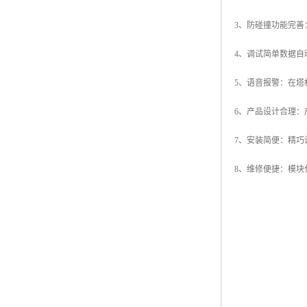
3、防碰撞功能完
4、调试简单数据
5、语音报警：在
6、产品设计合理
7、安装简便：精
8、维修便捷：模