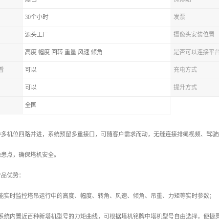
30个小时
发票
源头工厂
摄像头安装位置
高度 幅度 回转 重量 风速 倾角
是否可以连接平
看
可以
充电方式
可以
提升方式
全国
持多机位四路并进，系统预留多重接口，可随客户需求而动，无缝连接排绳视频、驾驶
隐患点，确保塔机安全。
产品优势：
统能实时监控塔吊运行中的高度、幅度、转角、风速、倾角、吊重、力矩等实时参数；
：系统内置近百种新塔机型号的力矩曲线，可根据塔机铭牌中塔机型号自由选择，便捷