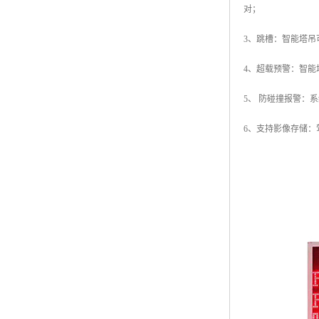
对；
3、跳槽：智能塔
4、超载预警：智
5、 防碰撞报警：
6、支持影像存储