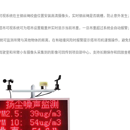
吊可视系统在主钢丝绳绞盘位置安装高清摄像头，实时钢丝绳是否跳槽，防止意外发生
能塔吊可视系统可为塔吊设置载重并实时显示当前吊重，一旦吊重超过系统会自动报警
系统可监测吊臂与其他物体的距离，在有碰撞风险时报警提示塔吊司机谨慎操作，避免
：驾驶室和吊臂小车摄像头采集到的影像可回传到项目部中心，支持长期保存和回放查