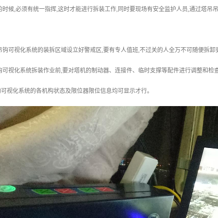
的时候,必须有统一指挥,这时才能进行拆装工作,同时要现场有安全监护人员,通过塔
吊钩可视化系统的装拆区域设立好警戒区,要有专人值班,不过关的人全万不可随便拆卸
钩可视化系统拆装作业前,要对塔机的制动器、连接件、临时支撑等配件进行调整和检
钩可视化系统的各机构状态及限位器限位信息均可显示才行。