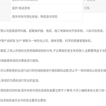
是的 电话咨询
可售
塔吊吊钩可视化系统、降低盲吊风险
限公司是楼层呼叫器，超载保护器，电缆，施工电梯自动平层系统，人脸识别系统，指
件等产品研发 生产 销售为一体的化公司，拥有完整、科学的质量管理体系。
都是,工地上的塔机也密密麻麻如网状分布,不过事故的发生率却很少,这都要得益于
系统能够有效的对事故进行避免。
统可以帮助塔机在进行运行的时候能够进行塔机群的运算,防止不一样的塔机以前发生
,有效的为塔机进行安全的监测。
塔机移位的时候,塔吊吊钩可视化系统拆装要注意不少事项,今天小编就来给大家介绍
化系统拆装作业中的安全要求主要有: