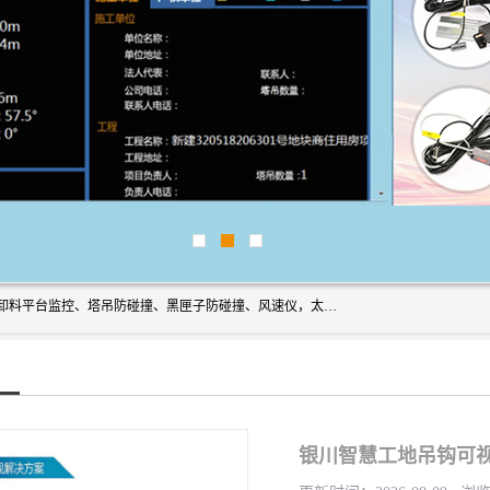
上海宇叶电子科技有限公司是吊钩视频监控、升降机监控、卸料平台监控、塔吊防碰撞、黑匣子防碰撞、风速仪，太阳能障碍灯安全提示灯等一系列升降机的常用配件产品专业研发生产加工的公司，拥有完整、科学的质量管理体系。
银川智慧工地吊钩可视