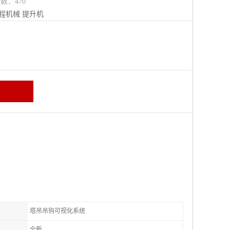
览数：470
程机械
提升机
塔吊吊钩可视化系统
全新