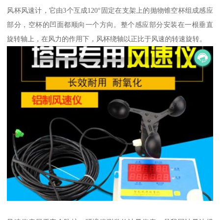
风杯风速计，它由3个互成120°固定在支架上的抛物锥空杯组成感应
部分，空杯的凹面都顺向一个方向。整个感应部分安装在一根垂直
旋转轴上，在风力的作用下，风杯绕轴以正比于风速的转速旋转。