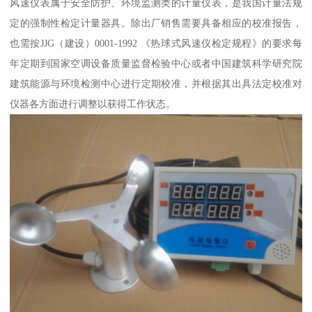
风速仪表属于安全防护、环境监测类的计量仪表，是我国计量法规
定的强制性检定计量器具。除出厂销售需要具备相应的校准报告，
也需按JJG（建设）0001-1992 《热球式风速仪检定规程》的要求每
年定期到国家空调设备质量监督检验中心或者中国建筑科学研究院
建筑能源与环境检测中心进行定期校准，并根据其出具法定校准对
仪器各方面进行调整以获得工作状态。