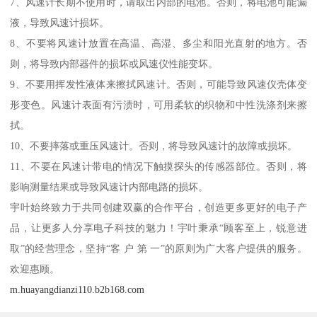
7、风速计长期不使用时，请取出内部的电池。否则，将电池可能漏
液，导致风速计损坏。
8、不要将风速计放置在高温、高湿、多尘和阳光直射的地方。否
则，将导致内部器件的损坏或风速仪性能变坏。
9、不要用挥发性液体来擦拭风速计。否则，可能导致风速仪壳体变
形变色。风速计表面有污渍时，可用柔软的织物和中性洗涤剂来擦
拭。
10、不要摔落或重压风速计。否则，将导致风速计的故障或损坏。
11、不要在风速计带电的情况下触摸探头的传感器部位。否则，将
影响测量结果或导致风速计内部电路的损坏。
宇叶始终致力于共同创建双赢的合作平台，创造更多更好的电子产
品，让更多人分享电子科技的魅力！宇叶秉承“顾客至上，锐意进
取”的经营理念，坚持“客 户 第 一”的原则为广大客户提供的服务。
欢迎惠顾。
m.huayangdianzi110.b2b168.com