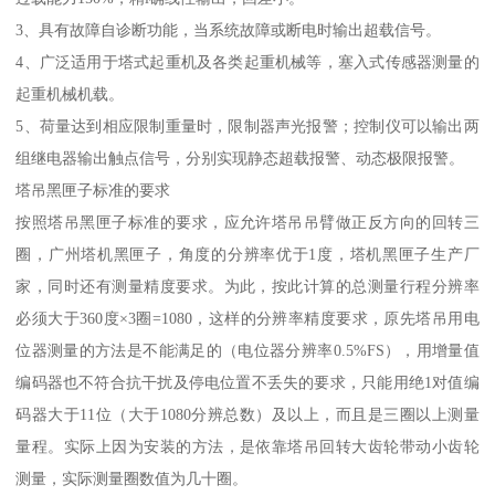
3、具有故障自诊断功能，当系统故障或断电时输出超载信号。
4、广泛适用于塔式起重机及各类起重机械等，塞入式传感器测量的
起重机械机载。
5、荷量达到相应限制重量时，限制器声光报警；控制仪可以输出两
组继电器输出触点信号，分别实现静态超载报警、动态极限报警。
塔吊黑匣子标准的要求
按照塔吊黑匣子标准的要求，应允许塔吊吊臂做正反方向的回转三
圈，广州塔机黑匣子，角度的分辨率优于1度，塔机黑匣子生产厂
家，同时还有测量精度要求。为此，按此计算的总测量行程分辨率
必须大于360度×3圈=1080，这样的分辨率精度要求，原先塔吊用电
位器测量的方法是不能满足的（电位器分辨率0.5%FS），用增量值
编码器也不符合抗干扰及停电位置不丢失的要求，只能用绝1对值编
码器大于11位（大于1080分辨总数）及以上，而且是三圈以上测量
量程。实际上因为安装的方法，是依靠塔吊回转大齿轮带动小齿轮
测量，实际测量圈数值为几十圈。