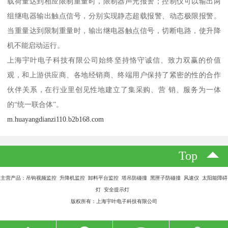
载荷量达到相应限制重量时，限制器声光报警；控制仪可以输出两
组继电器输出触点信号，分别实现静态超载报警、动态极限报警。
当重量达到限制重量时，输出继电器触点信号，切断电路，使升降
机不能启动运行。
上海宇叶电子科技有限公司始终坚持恪守诚信、致力双赢的价值
观，和上游供应商、各地经销商、终端用户保持了紧密的性的合作
伙伴关系，在行业里创见性地建立了集采购、营 销、服务为一体
的“统一联合体”。
m.huayangdianzi110.b2b168.com
Top
主营产品：吊钩视频监控 升降机监控 卸料平台监控 塔吊防碰撞 黑匣子防碰撞 风速仪 太阳能障碍
灯 安全提示灯
版权所有：上海宇叶电子科技有限公司