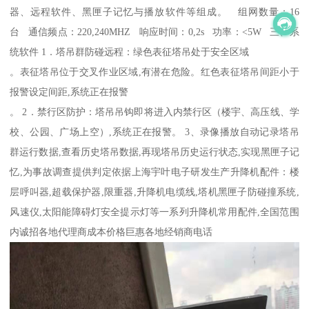
器、远程软件、黑匣子记忆与播放软件等组成。 组网数量：16
台 通信频点：220,240MHZ 响应时间：0,2s 功率：<5W 三、系
统软件 1．塔吊群防碰远程：绿色表征塔吊处于安全区域
。表征塔吊位于交叉作业区域,有潜在危险。红色表征塔吊间距小于
报警设定间距,系统正在报警
。 2．禁行区防护：塔吊吊钩即将进入内禁行区（楼宇、高压线、学
校、公园、广场上空）,系统正在报警。 3、录像播放自动记录塔吊
群运行数据,查看历史塔吊数据,再现塔吊历史运行状态,实现黑匣子记
忆,为事故调查提供判定依据上海宇叶电子研发生产升降机配件：楼
层呼叫器,超载保护器,限重器,升降机电缆线,塔机黑匣子防碰撞系统,
风速仪,太阳能障碍灯安全提示灯等一系列升降机常用配件,全国范围
内诚招各地代理商成本价格巨惠各地经销商电话