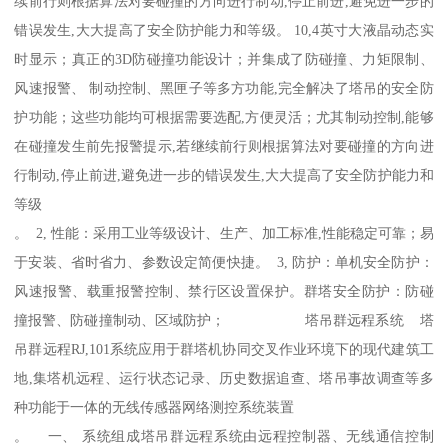
续前行则根据算法对要碰撞的方向进行制动,停止前进,避免进一步的
错误发生,大大提高了安全防护能力和等级。 10,4英寸大液晶动态实
时显示；真正的3D防碰撞功能设计；并集成了防碰撞、力矩限制、
风速报警、 制动控制、黑匣子等多方功能,完全解决了塔吊的安全防
护功能；这些功能均可根据需要选配,方便灵活；尤其制动控制,能够
在碰撞发生前先报警提示,若继续前行则根据算法对要碰撞的方向进
行制动,停止前进,避免进一步的错误发生,大大提高了安全防护能力和
等级
。 2, 性能：采用工业等级设计、生产、加工标准,性能稳定可靠；易
于安装、省时省力、参数设定简便快捷。 3, 防护：单机安全防护：
风速报警、载重报警控制、禁行区设置保护。群塔安全防护：防碰
撞报警、防碰撞制动、区域防护； 塔吊群远程系统 塔
吊群远程RJ,101系统应用于群塔机协同交叉作业环境下的现代建筑工
地,集塔机远程、运行状态记录、历史数据追查、塔吊事故调查等多
种功能于一体的无线传感器网络测控系统装置
。 一、 系统组成塔吊群远程系统由远程控制器、无线通信控制