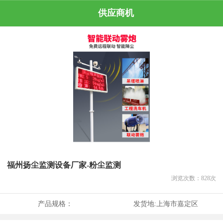
供应商机
福州扬尘监测设备厂家-粉尘监测
浏览次数：
828
次
产品规格：
发货地:
上海市嘉定区