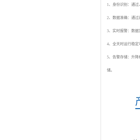
1、身份识别：通
2、数据准确：通
3、实时报警：数
4、全天时运行稳
5、告警存储：升降
储。