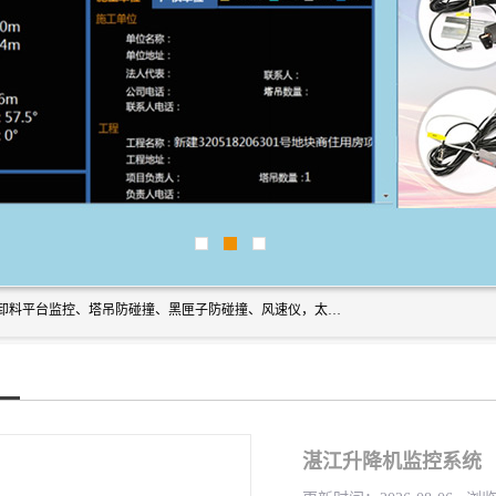
上海宇叶电子科技有限公司是吊钩视频监控、升降机监控、卸料平台监控、塔吊防碰撞、黑匣子防碰撞、风速仪，太阳能障碍灯安全提示灯等一系列升降机的常用配件产品专业研发生产加工的公司，拥有完整、科学的质量管理体系。
湛江升降机监控系统