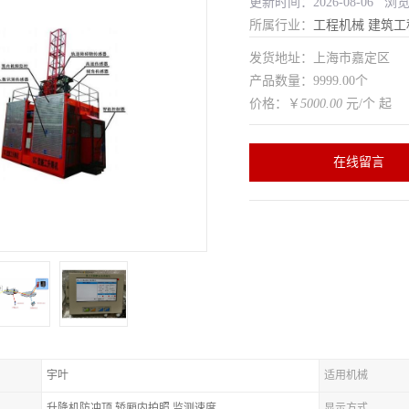
更新时间：2026-08-06 浏
所属行业：
工程机械
建筑工
发货地址：上海市嘉定区
产品数量：9999.00个
价格：￥
5000.00
元/个 起
在线留言
宇叶
适用机械
升降机防冲顶,轿厢内拍照,监测速度
显示方式