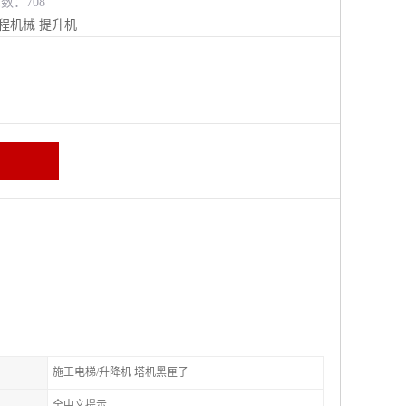
览数：708
程机械
提升机
施工电梯/升降机 塔机黑匣子
全中文提示