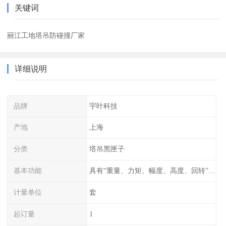
关键词
丽江工地塔吊防碰撞厂家
详细说明
品牌
宇叶科技
产地
上海
分类
塔吊黑匣子
基本功能
具有“重量、力矩、幅度、高度、回转”等参数的显示、记录、报警功能。
计量单位
套
起订量
1