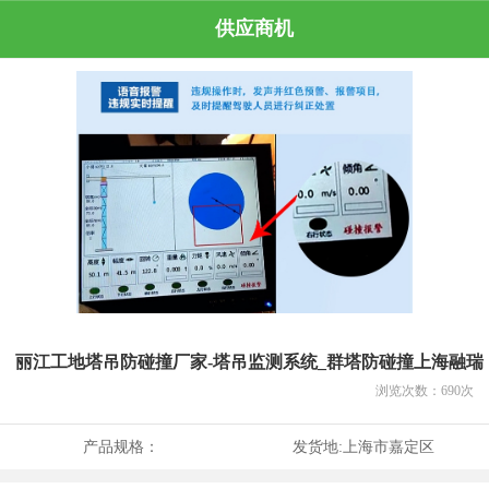
供应商机
丽江工地塔吊防碰撞厂家-塔吊监测系统_群塔防碰撞上海融瑞
浏览次数：
690
次
产品规格：
发货地:
上海市嘉定区