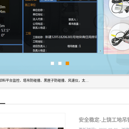
上海宇叶电子科技有限公司是吊钩视频监控、升降机监控、卸料平台监控、塔吊防碰撞、黑匣子防碰撞、风速仪，太阳能障碍灯安全提示灯等一系列升降机的常用配件产品专业研发生产加工的公司，拥有完整、科学的质量管理体系。
安全稳定-上饶工地吊