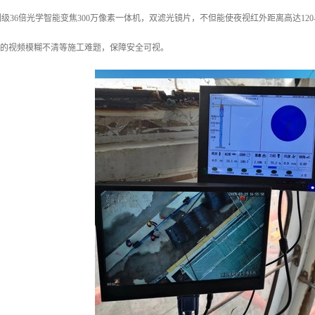
级36倍光学智能变焦300万像素一体机，双滤光镜片，不但能使夜视红外距离高达12
成的视频模糊不清等施工难题，保障安全可视。