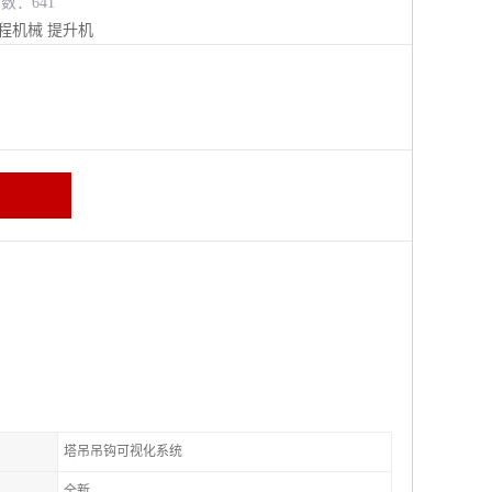
览数：641
程机械
提升机
塔吊吊钩可视化系统
全新