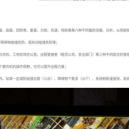
幅度、高度、回转角、重量、力矩、风速、倾斜角等六种不同量的测量、分析，从而能
与障碍物碰撞危险、塔机间碰撞危险等；
塔机司机、工地现场办公室、远程管理者（租赁公司、安全部门）等三种不同层次的管
以扩展司机的操作视野，也可以提升远程力度；
内，如单一区域防碰撞台数（32台）、障碍物个数多（20个）、系统刷新速度快、系