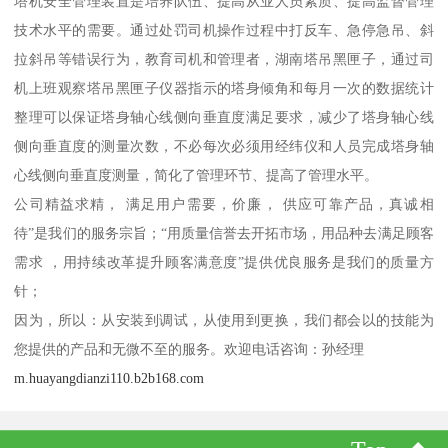
塔机安全管理装置是培养队伍、提高从业人员素质、提高监督管理
技术水平的需要。通过处罚司机操作过程中打反车、急停急吊、斜
拉斜吊等错误行为，教育司机和管理者，湖南塔吊黑匣子，通过司
机上班观察塔吊黑匣子仪器指示的塔身倾角和每月一次的数据统计
整理可以保证塔身轴心线侧向垂直度满足要求，减少了塔身轴心线
侧向垂直度的测量次数，不必每次必须用经纬仪和人员完成塔身轴
心线侧向垂直度测量，简化了管理环节、提高了管理水平。
公司精益求精， 满足用户需要，价廉， 供应可靠产品，真诚相
待”是我们的服务宗旨；“用质量信誉去开拓市场，用品种去满足顾客
需求 ，用持续改革提升顾客满意度”提供优良服务是我们的质量方
针；
因为，所以：从安装到调试，从使用到更换，我们都会以的技能为
您提供的产品和无微不至的服务。欢迎电话咨询：孙经理
m.huayangdianzi110.b2b168.com