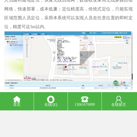
网络，快速部署，成本低廉；定位精度高，传统式定位，只能实现
区域范围人员定位，采用本系统可以实现人员在任意位置的即时定
位，精度可达3m以内。
安全帽人员定位系统应用范围：
首页
在线QQ
13061676999
在线留言
1、外勤人员定位考核：通过位置定位实现对外勤人员对工作内容与
进度的管理，例：实时查询外勤送货人员位置，判断货物运送状态
（启运、在途、返回等）；