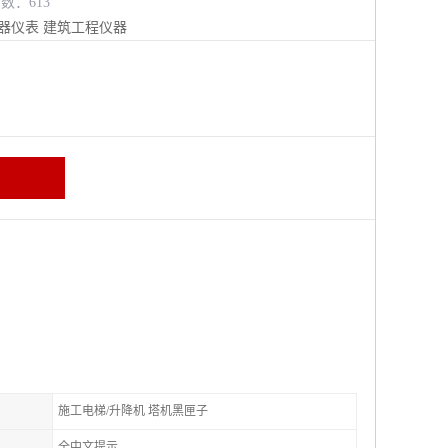
览数：613
器仪表
建筑工程仪器
施工电梯/升降机 塔机黑匣子
全中文提示