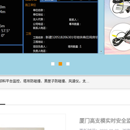
上海宇叶电子科技有限公司是吊钩视频监控、升降机监控、卸料平台监控、塔吊防碰撞、黑匣子防碰撞、风速仪，太阳能障碍灯安全提示灯等一系列升降机的常用配件产品专业研发生产加工的公司，拥有完整、科学的质量管理体系。
厦门高支模实时安全