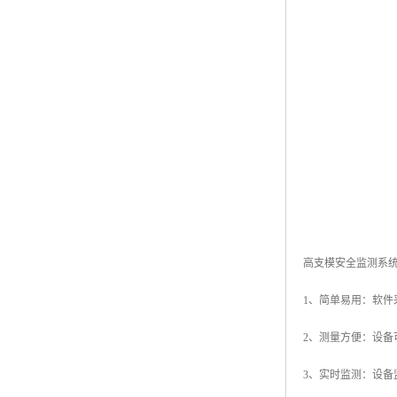
高支模安全监测系
1、简单易用：软
2、测量方便：设
3、实时监测：设备