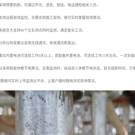
备采用预警机制，可通过声光、语音、短信、电话通知相关人员；
统支持远程现场监控，无需去到施工现场，便可实时掌握现场情况。
系统至大支持90个左右测点同时监测，满足复杂工况；
合分析仪和采集仪采用无线通讯，有效通讯距离远；
集仪内置电池可连续工作6天以上，若配备外置电池，可连续工作15天左右，一次安
集仪采用智能休眠节电算法，无需监测时，自动进入休眠节电状态，延长续航时间，方
测数据可实时上传监测云平台，让客户随时随地浏览现场情况。