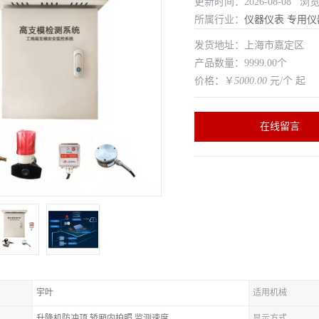
更新时间：2026-08-08 浏
所属行业：
仪器仪表
专用仪
发货地址：上海市嘉定区
产品数量：9999.00个
价格：￥
5000.00
元/个 起
在线留言
宇叶
适用机械
升降机防冲顶,轿厢内拍照,监测速度
显示方式