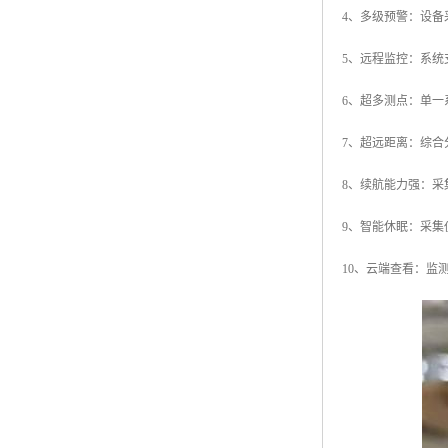
4、多级预警：设
5、远程监控：系
6、超多测点：单一
7、超远距离：综
8、续航能力强：采
9、智能休眠：采
10、云端查看：监