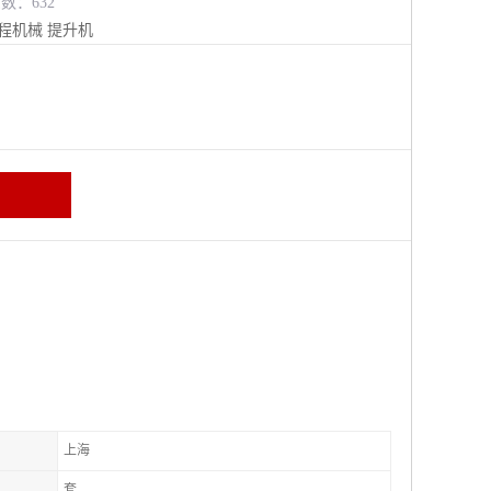
览数：632
程机械
提升机
上海
套