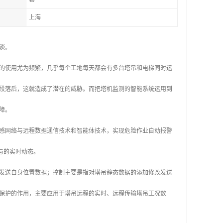
上海
谈。
的使用尤为频繁，几乎每个工地每天都会有多台塔吊和电梯同时运
段落后，这就造成了潜在的威胁。而把塔机监测的智能系统运用到
障。
感网络与远程数据通信技术和智能体技术，实现危险作业自动报警
与的实时动态。
发送自身位置数据；控制主要是指对塔吊静态数据的添加修改发送
保护的作用，主要应用于塔吊远程的实时、远程传输塔吊工况数