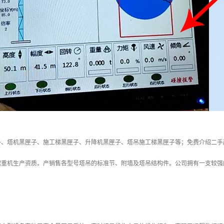
子、塔机黑匣子、施工梯黑匣子、升降机黑匣子、塔吊施工梯黑匣子等；免费介绍二手
起重机生产资质。产销售各型号塔吊的标准节、附墙及塔吊结构件。公司拥有一支较强