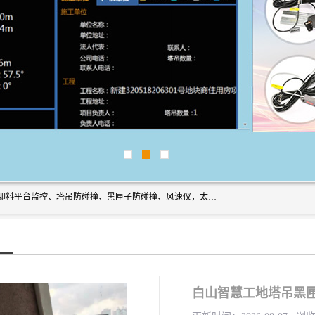
上海宇叶电子科技有限公司是吊钩视频监控、升降机监控、卸料平台监控、塔吊防碰撞、黑匣子防碰撞、风速仪，太阳能障碍灯安全提示灯等一系列升降机的常用配件产品专业研发生产加工的公司，拥有完整、科学的质量管理体系。
白山智慧工地塔吊黑