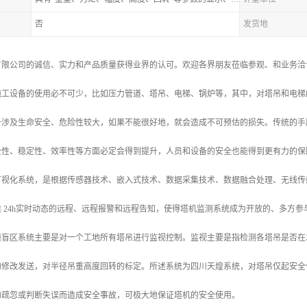
否
发货地
有限公司的诚信、实力和产品质量获得业界的认可。欢迎各界朋友莅临参观、和业务洽
施工设备的使用必不可少，比如压力管道、塔吊、电梯、锅炉等，其中，对塔吊和电梯
备涉及生命安全、危险性较大，如果不能很好地，就会造成不可预估的损失。传统的手
全性、稳定性、效率性等方面必定会得到提升，人员和设备的安全也能得到更有力的保
可视化系统，是根据传感器技术、嵌入式技术、数据采集技术、数据融合处理、无线传
 24h实时动态的远程、远程报警和远程告知，使得塔机监测系统成为开放的、多方参
撞盲区系统主要是对一个工地所有塔吊进行监视控制。监视主要是指检测各塔吊是否在
的修改发送，对半径吊重高度回转的标定。所述系统为四川天煌系统，对塔吊仅起安全
的疏忽或判断失误而造成安全事故，可极大地保证塔机的安全使用。