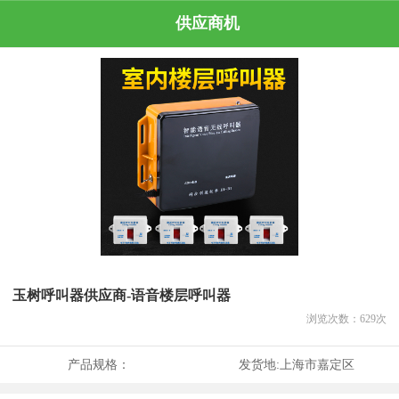
供应商机
玉树呼叫器供应商-语音楼层呼叫器
浏览次数：
629
次
产品规格：
发货地:
上海市嘉定区