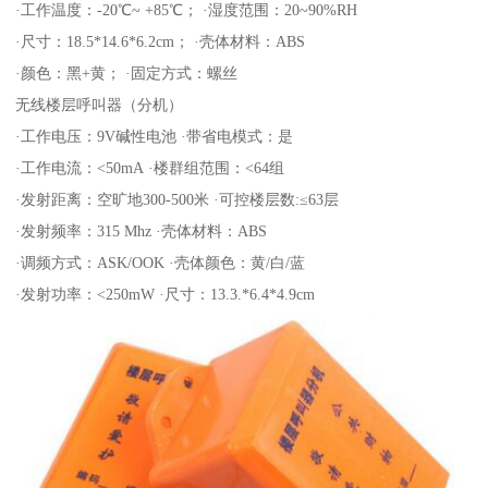
·工作温度：-20℃~ +85℃； ·湿度范围：20~90%RH
·尺寸：18.5*14.6*6.2cm； ·壳体材料：ABS
·颜色：黑+黄； ·固定方式：螺丝
无线楼层呼叫器（分机）
·工作电压：9V碱性电池 ·带省电模式：是
·工作电流：<50mA ·楼群组范围：<64组
·发射距离：空旷地300-500米 ·可控楼层数:≤63层
·发射频率：315 Mhz ·壳体材料：ABS
·调频方式：ASK/OOK ·壳体颜色：黄/白/蓝
·发射功率：<250mW ·尺寸：13.3.*6.4*4.9cm