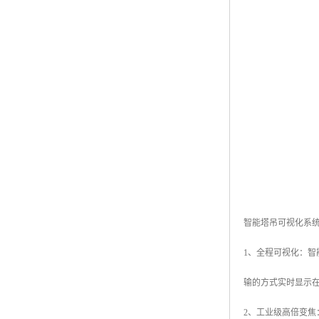
智能塔吊可视化系
1、全程可视化：
输的方式实时显示
2、工业级高倍变焦