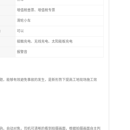
增值税普票、增值税专票
滑轮小车
台
可以
接触充电、无线充电、太阳能板充电
报警音
题，能够有效避免事故的发生，是新形势下提高工地现场施工效
钩，自动对焦，司机可清晰的看到拍摄画面，根据拍摄画面自主判