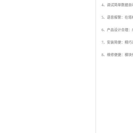
4、调试简单数据
5、语音报警：在
6、产品设计合理
7、安装简便：精
8、维修便捷：模