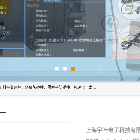
上海宇叶电子科技有限公司是吊钩视频监控、升降机监控、卸料平台监控、塔吊防碰撞、黑匣子防碰撞、风速仪，太阳能障碍灯安全提示灯等一系列升降机的常用配件产品专业研发生产加工的公司，拥有完整、科学的质量管理体系。
上海宇叶电子科技有限