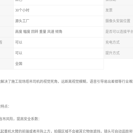
30个小时
发票
源头工厂
摄像头安装位置
高度 幅度 回转 重量 风速 倾角
是否可以连接平
看
可以
充电方式
可以
提升方式
全国
统解决了施工现场塔吊司机的视觉死角，远距离视觉模糊，语音引导易出差错等行业难
。
能特点：
盲吊风险，提高安全系数：
式起重机大臂的前端或者吊钩上方，拍摄区域不会被其它物体遮挡，镜头可自动追踪吊