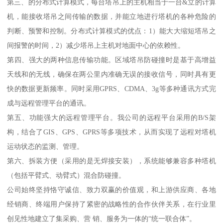
第三、的分布式计算模式，每台塔吊上的主机相当于一台&立的计算
机，能接收塔吊之间传输的数据，并能立地进行塔机的各种危险的
判断、预警和控制。分布式计算模式的优点：1）能大大缩短塔吊之
间报警的时间，2）减少塔吊上主机对地面中心的依赖性。
第四、强大的两种信息传输功能。区域塔吊防碰撞时是基于高增益
天线和的无线，确保在两公里内准确无误的接收信号，同时具有更
快的数据更新频率。同时采用GPRS、CDMA、3g等多种通讯方式完
成与远程管理平台的通讯。
第五、功能强大的远程管理平台。我公司的远程平台采用的B/S架
构，结合了GIS、GPS、GPRS等多项技术，从而实现了远程对塔机
运动状态的监测、管理。
第六、拆装方便（采用的是无焊接安装），系统能够兼容多种塔机
（包括平臂式、动臂式）混合防碰撞。
公司始终坚持恪守诚信、致力双赢的价值观，和上游供应商、各地
经销商、终端用户保持了紧密的战略性的合作伙伴关系，在行业里
创见性地建立了集采购、营 销、服务为一体的“统一联合体”。