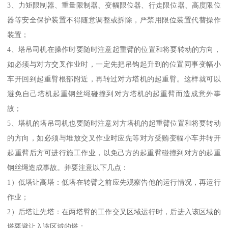
3、力矩限制器、重量限制器、变幅限位器、行走限位器、高度限位
器等安全保护装置不得随意调整或拆除，严禁用限位装置代替操作
装置；
4、塔吊司机在操作时要随时注意起重臂的位置和将要转动的方向，
如必须与对方交叉作业时，一定先把吊钩起升到的位置同事变幅小
车开回到起重臂根部附近，再转过对方塔机的起重臂。这样就可以
避免自己塔机起重钢丝绳碰撞到对方塔机的起重臂而造成意外事
故；
5、塔机的塔吊司机也要随时注意对方塔机的起重臂位置和将要转动
的方向，如必须与堆放交叉作业时应先等对方受贿变幅小车并转开
起重臂后方可进行施工作业，以免己方的起重臂碰撞到对方的起重
钢丝绳造成事故。并要注意以下几点：
1）低塔让高塔：低塔在转臂之前应先观察告他的运行情况，再运行
作业；
2）后塔让先塔：在两塔臂的工作交叉区域运行时，后进入该区域的
塔要避让入该区域的塔；