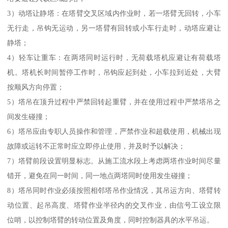
3）动塔让静塔：在塔臂交叉区域内作业时，若一塔臂无回转，小车
无行走，吊钩无运动，另一塔臂有回转或小车行走时，动塔应避让
静塔；
4）轻车让重车：在两塔同时运行时，无荷载塔机应避让有荷载塔
机。塔机长时间暂停工作时，吊钩应起到处，小车拉到近处，大臂
按顺风方向停置；
5）塔吊在顶升过程中严禁回转起重臂，并在使用过程中严禁塔吊之
间发生碰撞；
6）塔吊应由专职人员操作和管理，严禁作业和超载使用，机械出现
故障或运转不正常时应立即停止使用，并及时予以解决；
7）塔臂前段设置明显标志。从施工流水段上考虑两塔作业时间尽量
错开，避免在同一时间，同一地点两塔同时使用发生碰撞；
8）塔吊同时作业必须按照相邻塔吊作业情况，其吊运方向、塔臂转
动位置、起吊高度、塔臂作业半径内的交叉作业，由信号工设立限
位哨，以控制塔臂的转动位置及角度，同时控制器具的水平吊运。