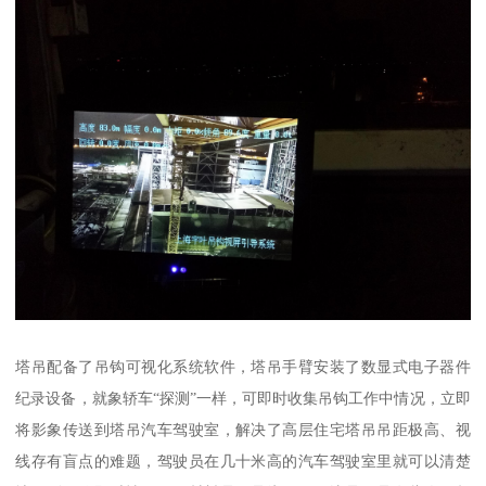
塔吊配备了吊钩可视化系统软件，塔吊手臂安装了数显式电子器件
纪录设备，就象轿车“探测”一样，可即时收集吊钩工作中情况，立即
将影象传送到塔吊汽车驾驶室，解决了高层住宅塔吊吊距极高、视
线存有盲点的难题，驾驶员在几十米高的汽车驾驶室里就可以清楚