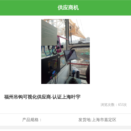
供应商机
福州吊钩可视化供应商-认证上海叶宇
浏览次数：
653
次
产品规格：
发货地:
上海市嘉定区